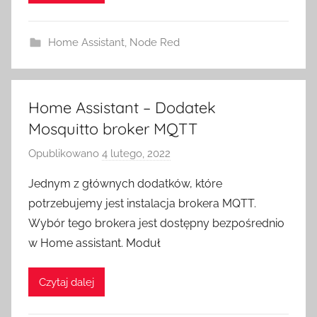
e
S
Home Assistant
,
Node Red
w
i
t
c
Home Assistant – Dodatek
h
Mosquitto broker MQTT
Opublikowano
4 lutego, 2022
p
r
Jednym z głównych dodatków, które
z
potrzebujemy jest instalacja brokera MQTT.
e
Wybór tego brokera jest dostępny bezpośrednio
z
w Home assistant. Moduł
H
o
Czytaj dalej
m
e