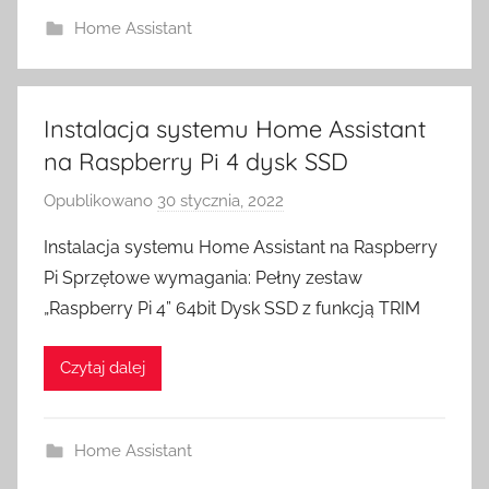
S
Home Assistant
w
i
t
c
Instalacja systemu Home Assistant
h
na Raspberry Pi 4 dysk SSD
Opublikowano
30 stycznia, 2022
p
r
Instalacja systemu Home Assistant na Raspberry
z
Pi Sprzętowe wymagania: Pełny zestaw
e
„Raspberry Pi 4” 64bit Dysk SSD z funkcją TRIM
z
H
Czytaj dalej
o
m
e
Home Assistant
S
w