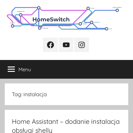
Przejdź
do
treści
Facebook
Youtube
Instagram
Menu
Tag:
instalacja
Home Assistant – dodanie instalacja
obsługi shelly