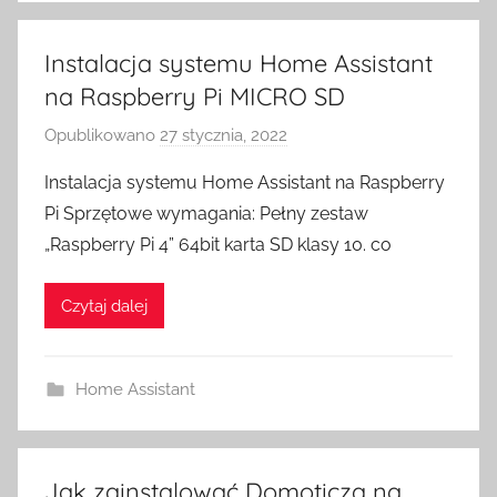
i
t
Instalacja systemu Home Assistant
c
na Raspberry Pi MICRO SD
h
Opublikowano
27 stycznia, 2022
p
r
Instalacja systemu Home Assistant na Raspberry
z
Pi Sprzętowe wymagania: Pełny zestaw
e
„Raspberry Pi 4” 64bit karta SD klasy 10. co
z
H
Czytaj dalej
o
m
e
Home Assistant
S
w
i
t
Jak zainstalować Domoticza na