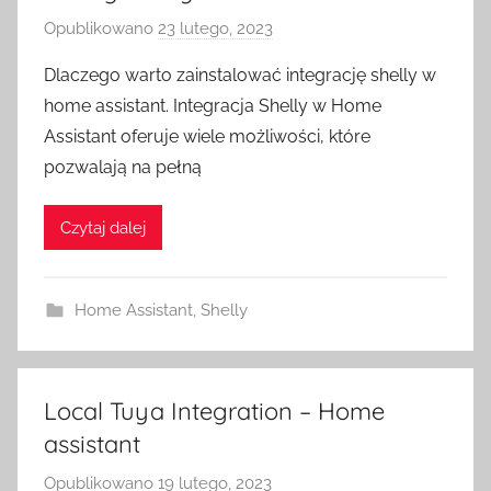
Opublikowano
23 lutego, 2023
p
r
Dlaczego warto zainstalować integrację shelly w
z
home assistant. Integracja Shelly w Home
e
Assistant oferuje wiele możliwości, które
z
pozwalają na pełną
H
o
Czytaj dalej
m
e
S
Home Assistant
,
Shelly
w
i
t
c
Local Tuya Integration – Home
h
assistant
Opublikowano
19 lutego, 2023
p