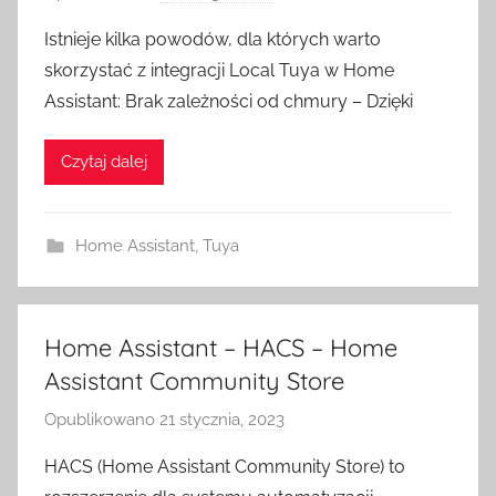
r
Istnieje kilka powodów, dla których warto
z
skorzystać z integracji Local Tuya w Home
e
Assistant: Brak zależności od chmury – Dzięki
z
H
Czytaj dalej
o
m
e
Home Assistant
,
Tuya
S
w
i
t
Home Assistant – HACS – Home
c
Assistant Community Store
h
Opublikowano
21 stycznia, 2023
p
r
HACS (Home Assistant Community Store) to
z