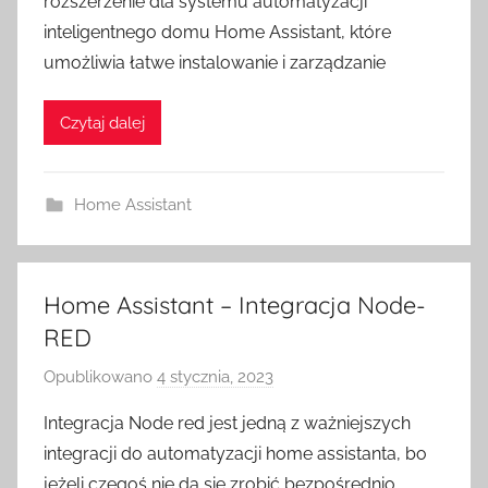
rozszerzenie dla systemu automatyzacji
e
inteligentnego domu Home Assistant, które
z
umożliwia łatwe instalowanie i zarządzanie
H
o
Czytaj dalej
m
e
S
Home Assistant
w
i
t
c
Home Assistant – Integracja Node-
h
RED
Opublikowano
4 stycznia, 2023
p
r
Integracja Node red jest jedną z ważniejszych
z
integracji do automatyzacji home assistanta, bo
e
jeżeli czegoś nie da się zrobić bezpośrednio