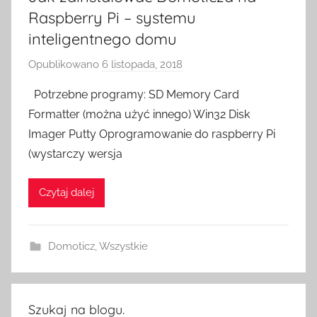
c
Raspberry Pi – systemu
h
inteligentnego domu
Opublikowano
6 listopada, 2018
p
r
Potrzebne programy: SD Memory Card
z
Formatter (można użyć innego) Win32 Disk
e
Imager Putty Oprogramowanie do raspberry Pi
z
(wystarczy wersja
H
o
Czytaj dalej
m
e
S
Domoticz
,
Wszystkie
w
i
t
c
Szukaj na blogu.