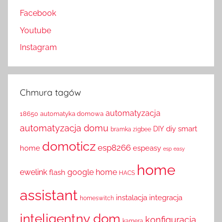
Facebook
Youtube
Instagram
Chmura tagów
automatyzacja
18650
automatyka domowa
automatyzacja domu
diy smart
DIY
bramka zigbee
domoticz
esp8266
home
espeasy
esp easy
home
ewelink
google home
flash
HACS
assistant
instalacja
integracja
homeswitch
inteligentny dom
konfiguracja
kamera