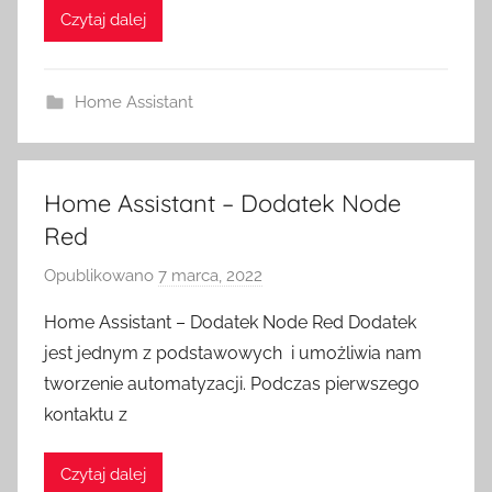
Czytaj dalej
m
e
S
Home Assistant
w
i
t
c
Home Assistant – Dodatek Node
h
Red
Opublikowano
7 marca, 2022
p
r
Home Assistant – Dodatek Node Red Dodatek
z
jest jednym z podstawowych i umożliwia nam
e
tworzenie automatyzacji. Podczas pierwszego
z
kontaktu z
H
o
Czytaj dalej
m