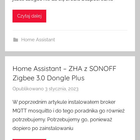
z
H
Czytaj dalej
o
m
e
Home Assistant
S
w
i
t
Home Assistant – ZHA z SONOFF
c
Zigbee 3.0 Dongle Plus
h
Opublikowano
3 stycznia, 2023
p
r
W poprzednim artykule instalowałem broker
z
MQTT mosquitto i do tego poradnika go również
e
potrzebujemy. Potrzebujemy go, ponieważ
z
dopiero po zainstalowaniu
H
o