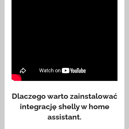
e
z
H
o
m
e
S
w
i
t
c
h
Dlaczego warto zainstalować
integrację shelly w home
assistant.