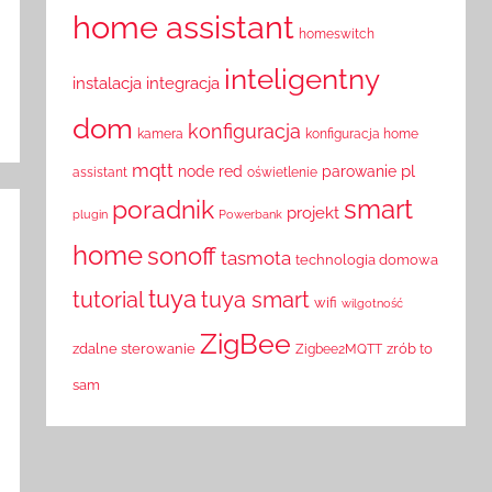
home assistant
homeswitch
inteligentny
instalacja
integracja
dom
konfiguracja
kamera
konfiguracja home
mqtt
pl
node red
parowanie
assistant
oświetlenie
smart
poradnik
projekt
plugin
Powerbank
home
sonoff
tasmota
technologia domowa
tuya
tutorial
tuya smart
wifi
wilgotność
ZigBee
zdalne sterowanie
zrób to
Zigbee2MQTT
sam