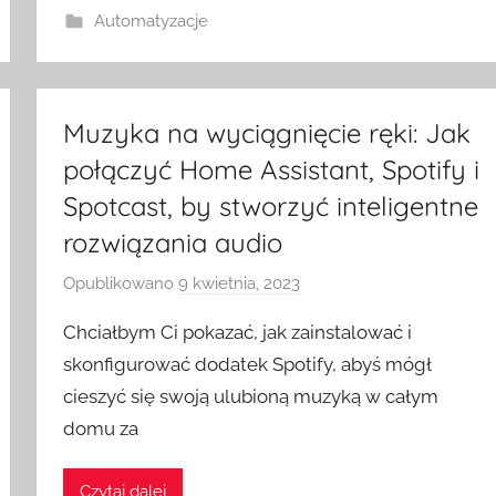
w
Automatyzacje
i
t
c
Muzyka na wyciągnięcie ręki: Jak
h
połączyć Home Assistant, Spotify i
Spotcast, by stworzyć inteligentne
rozwiązania audio
Opublikowano
9 kwietnia, 2023
p
r
Chciałbym Ci pokazać, jak zainstalować i
z
skonfigurować dodatek Spotify, abyś mógł
e
cieszyć się swoją ulubioną muzyką w całym
z
domu za
H
o
m
Czytaj dalej