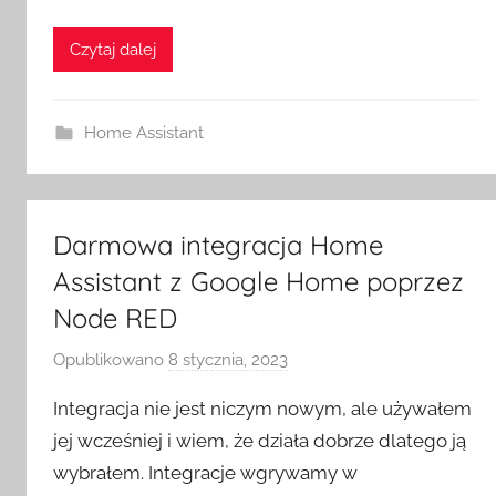
m
e
Czytaj dalej
S
w
i
Home Assistant
t
c
h
Darmowa integracja Home
Assistant z Google Home poprzez
Node RED
Opublikowano
8 stycznia, 2023
p
r
Integracja nie jest niczym nowym, ale używałem
z
jej wcześniej i wiem, że działa dobrze dlatego ją
e
wybrałem. Integracje wgrywamy w
z