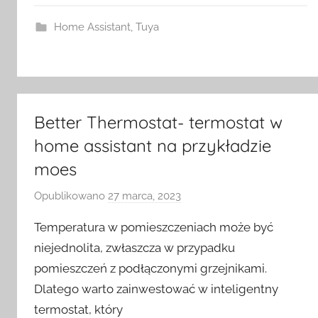
S
w
Home Assistant
,
Tuya
i
t
c
h
Better Thermostat- termostat w
home assistant na przykładzie
moes
Opublikowano
27 marca, 2023
p
r
Temperatura w pomieszczeniach może być
z
niejednolita, zwłaszcza w przypadku
e
pomieszczeń z podłączonymi grzejnikami.
z
Dlatego warto zainwestować w inteligentny
H
o
termostat, który