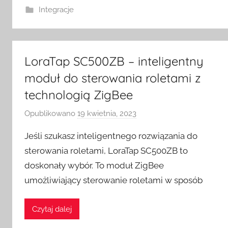
w
Integracje
i
t
c
LoraTap SC500ZB – inteligentny
h
moduł do sterowania roletami z
technologią ZigBee
Opublikowano
19 kwietnia, 2023
p
r
Jeśli szukasz inteligentnego rozwiązania do
z
sterowania roletami, LoraTap SC500ZB to
e
doskonały wybór. To moduł ZigBee
z
umożliwiający sterowanie roletami w sposób
H
o
m
Czytaj dalej
e