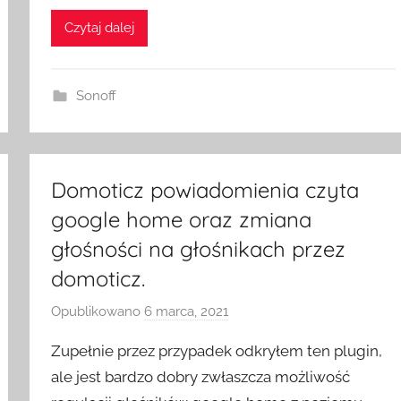
m
Czytaj dalej
e
S
w
Sonoff
i
t
c
Domoticz powiadomienia czyta
h
google home oraz zmiana
głośności na głośnikach przez
domoticz.
Opublikowano
6 marca, 2021
p
r
Zupełnie przez przypadek odkryłem ten plugin,
z
ale jest bardzo dobry zwłaszcza możliwość
e