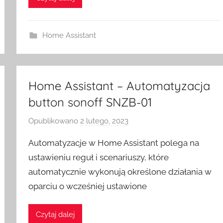
e
S
w
Home Assistant
i
t
c
Home Assistant – Automatyzacja
h
button sonoff SNZB-01
Opublikowano
2 lutego, 2023
p
r
Automatyzacje w Home Assistant polega na
z
ustawieniu reguł i scenariuszy, które
e
automatycznie wykonują określone działania w
z
oparciu o wcześniej ustawione
H
o
m
Czytaj dalej