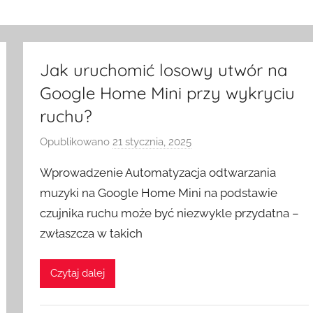
Jak uruchomić losowy utwór na
Google Home Mini przy wykryciu
ruchu?
Opublikowano
21 stycznia, 2025
p
r
Wprowadzenie Automatyzacja odtwarzania
z
muzyki na Google Home Mini na podstawie
e
czujnika ruchu może być niezwykle przydatna –
z
zwłaszcza w takich
H
o
m
Czytaj dalej
e
S