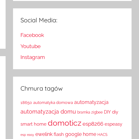
Social Media:
Facebook
Youtube
Instagram
Chmura tagów
automatyzacja
18650
automatyka domowa
automatyzacja domu
diy
DIY
bramka zigbee
domoticz
esp8266
smart home
espeasy
ewelink
google home
flash
HACS
esp easy