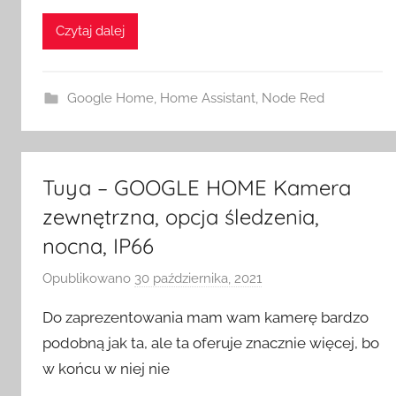
H
o
Czytaj dalej
m
e
S
Google Home
,
Home Assistant
,
Node Red
w
i
t
Tuya – GOOGLE HOME Kamera
c
zewnętrzna, opcja śledzenia,
h
nocna, IP66
Opublikowano
30 października, 2021
p
r
Do zaprezentowania mam wam kamerę bardzo
z
podobną jak ta, ale ta oferuje znacznie więcej, bo
e
w końcu w niej nie
z
H