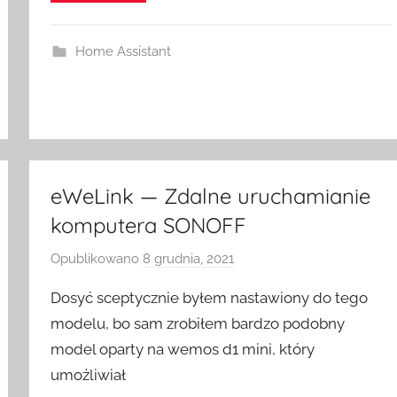
e
S
w
Home Assistant
i
t
c
h
eWeLink — Zdalne uruchamianie
komputera SONOFF
Opublikowano
8 grudnia, 2021
p
r
Dosyć sceptycznie byłem nastawiony do tego
z
modelu, bo sam zrobiłem bardzo podobny
e
model oparty na wemos d1 mini, który
z
umożliwiał
H
o