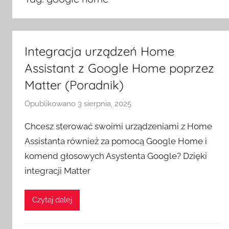
Integracja urządzeń Home
Assistant z Google Home poprzez
Matter (Poradnik)
Opublikowano
3 sierpnia, 2025
p
r
Chcesz sterować swoimi urządzeniami z Home
z
Assistanta również za pomocą Google Home i
e
komend głosowych Asystenta Google? Dzięki
z
integracji Matter
H
o
m
Czytaj dalej
e
S