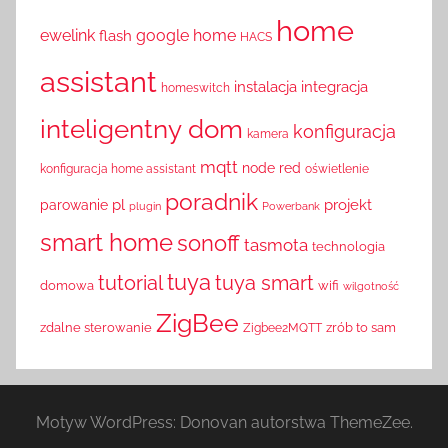
home
ewelink
google home
flash
HACS
assistant
instalacja
integracja
homeswitch
inteligentny dom
konfiguracja
kamera
mqtt
node red
konfiguracja home assistant
oświetlenie
poradnik
pl
projekt
parowanie
plugin
Powerbank
smart home
sonoff
tasmota
technologia
tuya
tutorial
tuya smart
domowa
wifi
wilgotność
ZigBee
zdalne sterowanie
zrób to sam
Zigbee2MQTT
Motyw WordPress: Donovan autorstwa ThemeZee.