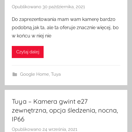
Opublikowano
30 października, 2021
p
r
Do zaprezentowania mam wam kamerę bardzo
z
podobną jak ta, ale ta oferuje znacznie więcej, bo
e
w końcu w niej nie
z
H
Czytaj dalej
o
m
e
Google Home
,
Tuya
S
w
i
t
Tuya – Kamera gwint e27
c
zewnętrzna, opcja śledzenia, nocna,
h
IP66
Opublikowano
24 września, 2021
p