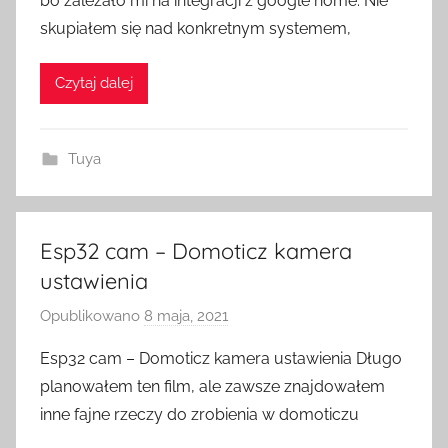
bo zależało mi na integracji z google home. Nie
e
skupiałem się nad konkretnym systemem,
z
H
Czytaj dalej
o
m
e
Tuya
S
w
i
t
Esp32 cam – Domoticz kamera
c
ustawienia
h
Opublikowano
8 maja, 2021
p
r
Esp32 cam – Domoticz kamera ustawienia Długo
z
planowałem ten film, ale zawsze znajdowałem
e
inne fajne rzeczy do zrobienia w domoticzu
z
H