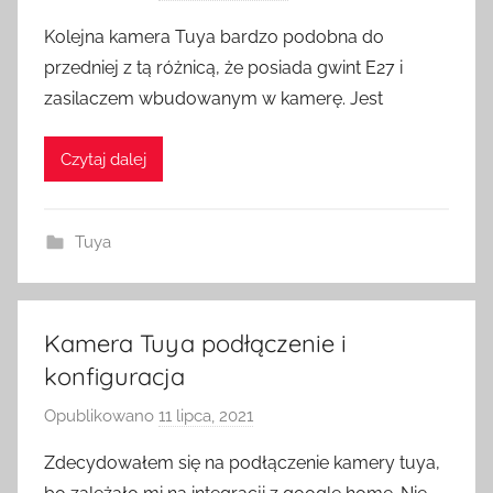
r
Kolejna kamera Tuya bardzo podobna do
z
przedniej z tą różnicą, że posiada gwint E27 i
e
zasilaczem wbudowanym w kamerę. Jest
z
H
Czytaj dalej
o
m
e
Tuya
S
w
i
t
Kamera Tuya podłączenie i
c
konfiguracja
h
Opublikowano
11 lipca, 2021
p
r
Zdecydowałem się na podłączenie kamery tuya,
z