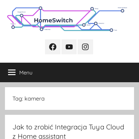
Przejdź
do
treści
Facebook
Youtube
Instagram
Menu
Tag:
kamera
Jak to zrobić Integracja Tuya Cloud
z Home assistant