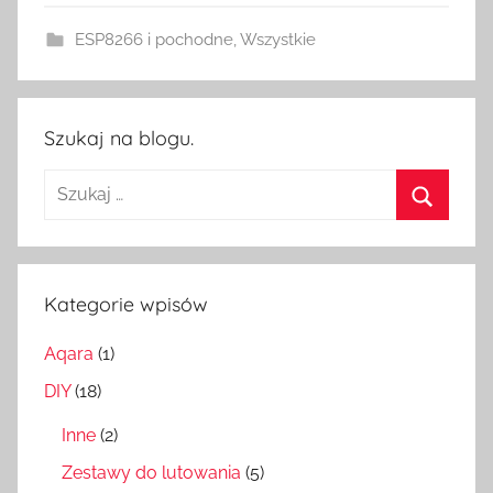
e
ESP8266 i pochodne
,
Wszystkie
S
w
i
t
Szukaj na blogu.
c
Szukaj:
h
Szukaj
Kategorie wpisów
Aqara
(1)
DIY
(18)
Inne
(2)
Zestawy do lutowania
(5)