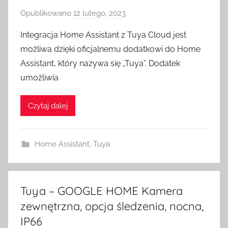
Opublikowano
12 lutego, 2023
p
r
Integracja Home Assistant z Tuya Cloud jest
z
możliwa dzięki oficjalnemu dodatkowi do Home
e
Assistant, który nazywa się „Tuya”. Dodatek
z
umożliwia
H
o
Czytaj dalej
m
e
S
Home Assistant
,
Tuya
w
i
t
c
Tuya – GOOGLE HOME Kamera
h
zewnętrzna, opcja śledzenia, nocna,
IP66