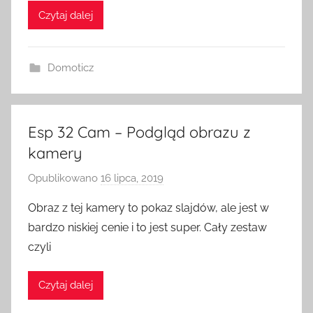
Czytaj dalej
o
m
e
Domoticz
S
w
i
t
Esp 32 Cam – Podgląd obrazu z
c
kamery
h
Opublikowano
16 lipca, 2019
p
r
Obraz z tej kamery to pokaz slajdów, ale jest w
z
bardzo niskiej cenie i to jest super. Cały zestaw
e
czyli
z
H
Czytaj dalej
o
m