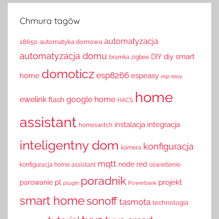
Chmura tagów
automatyzacja
18650
automatyka domowa
automatyzacja domu
diy smart
DIY
bramka zigbee
domoticz
esp8266
home
espeasy
esp easy
home
ewelink
google home
flash
HACS
assistant
instalacja
integracja
homeswitch
inteligentny dom
konfiguracja
kamera
mqtt
node red
konfiguracja home assistant
oświetlenie
poradnik
pl
projekt
parowanie
plugin
Powerbank
smart home
sonoff
tasmota
technologia