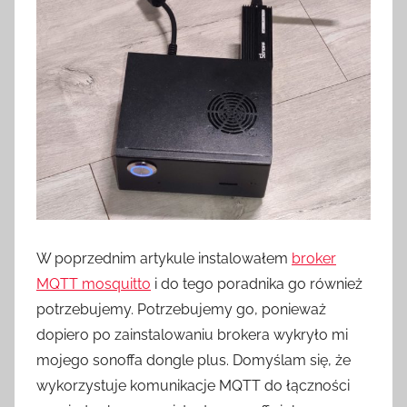
e
z
H
o
m
e
S
w
i
t
c
W poprzednim artykule instalowałem
broker
h
MQTT mosquitto
i do tego poradnika go również
potrzebujemy. Potrzebujemy go, ponieważ
dopiero po zainstalowaniu brokera wykryło mi
mojego sonoffa dongle plus. Domyślam się, że
wykorzystuje komunikacje MQTT do łączności