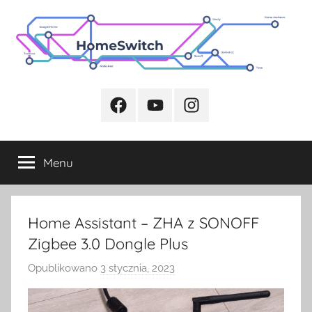
Przejdź
do
treści
Facebook
Youtube
Instagram
Menu
Home Assistant – ZHA z SONOFF
Zigbee 3.0 Dongle Plus
Opublikowano
3 stycznia, 2023
p
r
z