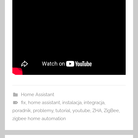
Home Assistant
fix
,
home assistant
,
instalacja
,
integracja
,
poradnik
,
problemy
,
tutorial
,
youtube
,
ZHA
,
ZigBee
,
zigbee home automation