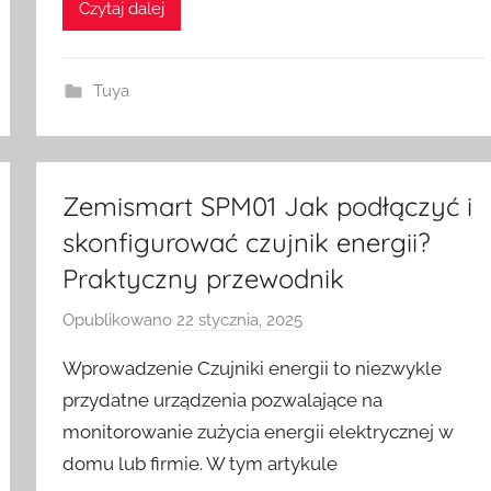
Czytaj dalej
S
w
i
Tuya
t
c
h
Zemismart SPM01 Jak podłączyć i
skonfigurować czujnik energii?
Praktyczny przewodnik
Opublikowano
22 stycznia, 2025
p
r
Wprowadzenie Czujniki energii to niezwykle
z
przydatne urządzenia pozwalające na
e
monitorowanie zużycia energii elektrycznej w
z
domu lub firmie. W tym artykule
H
o