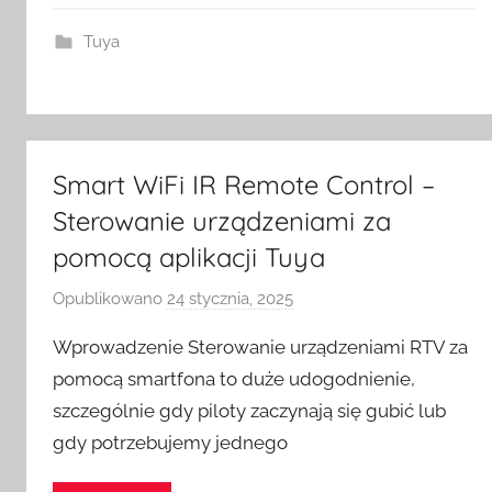
S
w
Tuya
i
t
c
h
Smart WiFi IR Remote Control –
Sterowanie urządzeniami za
pomocą aplikacji Tuya
Opublikowano
24 stycznia, 2025
p
r
Wprowadzenie Sterowanie urządzeniami RTV za
z
pomocą smartfona to duże udogodnienie,
e
szczególnie gdy piloty zaczynają się gubić lub
z
gdy potrzebujemy jednego
H
o