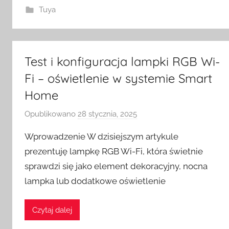
w
Tuya
i
t
c
Test i konfiguracja lampki RGB Wi-
h
Fi – oświetlenie w systemie Smart
Home
Opublikowano
28 stycznia, 2025
p
r
Wprowadzenie W dzisiejszym artykule
z
prezentuję lampkę RGB Wi-Fi, która świetnie
e
sprawdzi się jako element dekoracyjny, nocna
z
lampka lub dodatkowe oświetlenie
H
o
m
Czytaj dalej
e