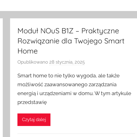
Moduł NOuS B1Z – Praktyczne
Rozwiązanie dla Twojego Smart
Home
Opublikowano
28 stycznia, 2025
p
r
Smart home to nie tylko wygoda, ale także
z
możliwość zaawansowanego zarządzania
e
energią i urządzeniami w domu. W tym artykule
z
przedstawię
H
o
m
Czytaj dalej
e
S