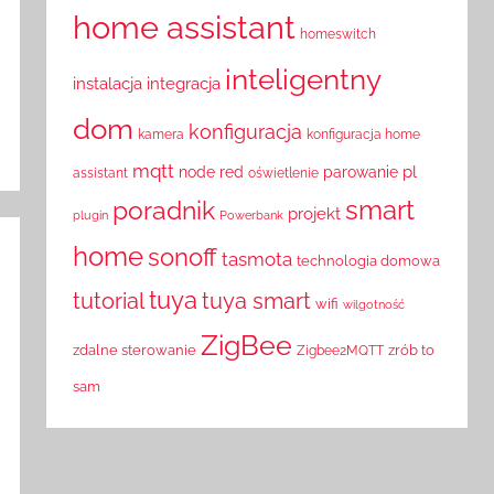
home assistant
homeswitch
inteligentny
instalacja
integracja
dom
konfiguracja
kamera
konfiguracja home
mqtt
pl
node red
parowanie
assistant
oświetlenie
smart
poradnik
projekt
plugin
Powerbank
home
sonoff
tasmota
technologia domowa
tuya
tutorial
tuya smart
wifi
wilgotność
ZigBee
zdalne sterowanie
zrób to
Zigbee2MQTT
sam