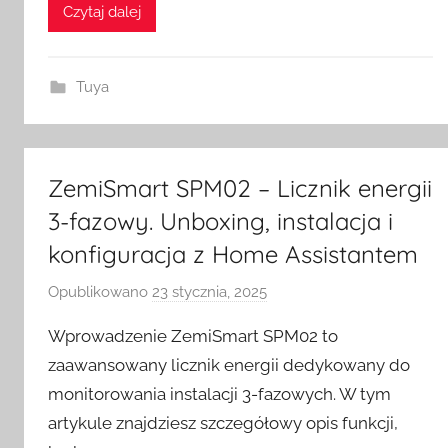
m
Czytaj dalej
e
S
w
Tuya
i
t
c
ZemiSmart SPM02 – Licznik energii
h
3-fazowy. Unboxing, instalacja i
konfiguracja z Home Assistantem
Opublikowano
23 stycznia, 2025
p
r
Wprowadzenie ZemiSmart SPM02 to
z
zaawansowany licznik energii dedykowany do
e
monitorowania instalacji 3-fazowych. W tym
z
artykule znajdziesz szczegółowy opis funkcji,
H
o