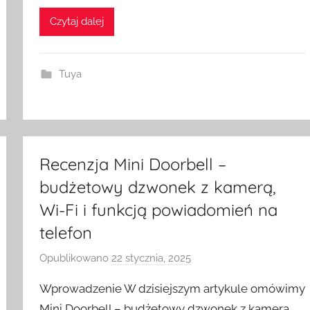
m
Czytaj dalej
e
S
w
Tuya
i
t
c
h
Recenzja Mini Doorbell –
budżetowy dzwonek z kamerą,
Wi-Fi i funkcją powiadomień na
telefon
Opublikowano
22 stycznia, 2025
p
r
Wprowadzenie W dzisiejszym artykule omówimy
z
Mini Doorbell – budżetowy dzwonek z kamerą,