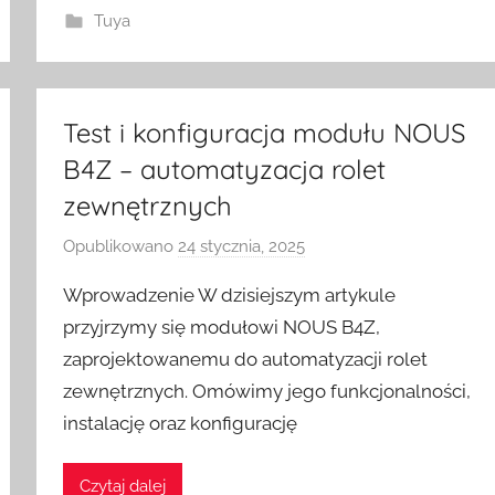
w
Tuya
i
t
c
Test i konfiguracja modułu NOUS
h
B4Z – automatyzacja rolet
zewnętrznych
Opublikowano
24 stycznia, 2025
p
r
Wprowadzenie W dzisiejszym artykule
z
przyjrzymy się modułowi NOUS B4Z,
e
zaprojektowanemu do automatyzacji rolet
z
zewnętrznych. Omówimy jego funkcjonalności,
H
o
instalację oraz konfigurację
m
e
Czytaj dalej