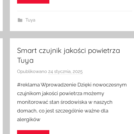
S
w
i
Tuya
t
c
h
Smart czujnik jakości powietrza
Tuya
Opublikowano
24 stycznia, 2025
p
r
#reklama Wprowadzenie Dzięki nowoczesnym
z
czujnikom jakości powietrza możemy
e
monitorować stan środowiska w naszych
z
domach, co jest szczególnie ważne dla
H
o
alergików
m
e