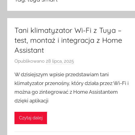
Tani klimatyzator Wi-Fi z Tuya –
test, montaż i integracja z Home
Assistant
Opublikowano
28 lipca, 2025
p
r
W dzisiejszym wpisie przedstawiam tani
z
klimatyzator przenośny, który działa przez Wi-Fi i
e
można go zintegrować z Home Assistantem
z
dzięki aplikacji
H
o
m
Czytaj dalej
e
S