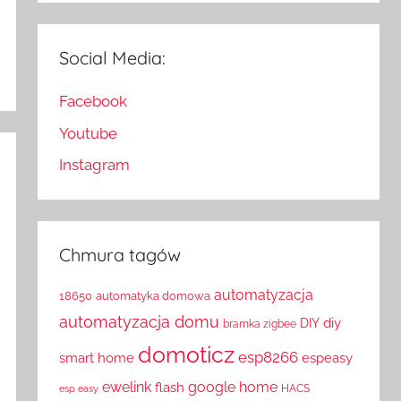
Social Media:
Facebook
Youtube
Instagram
Chmura tagów
automatyzacja
18650
automatyka domowa
automatyzacja domu
diy
DIY
bramka zigbee
domoticz
esp8266
smart home
espeasy
ewelink
google home
flash
HACS
esp easy