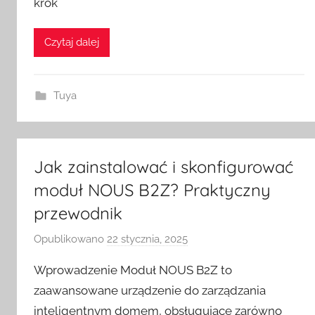
krok
m
e
Czytaj dalej
S
w
i
Tuya
t
c
h
Jak zainstalować i skonfigurować
moduł NOUS B2Z? Praktyczny
przewodnik
Opublikowano
22 stycznia, 2025
p
r
Wprowadzenie Moduł NOUS B2Z to
z
zaawansowane urządzenie do zarządzania
e
inteligentnym domem, obsługujące zarówno
z