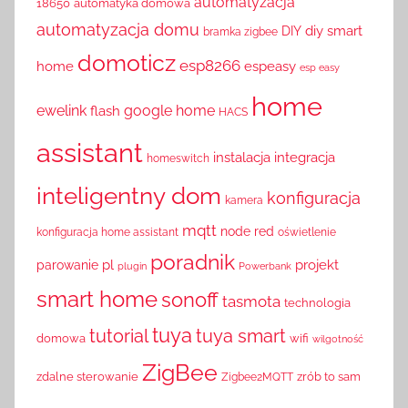
automatyzacja
18650
automatyka domowa
automatyzacja domu
diy smart
DIY
bramka zigbee
domoticz
esp8266
home
espeasy
esp easy
home
ewelink
google home
flash
HACS
assistant
instalacja
integracja
homeswitch
inteligentny dom
konfiguracja
kamera
mqtt
node red
konfiguracja home assistant
oświetlenie
poradnik
pl
projekt
parowanie
plugin
Powerbank
smart home
sonoff
tasmota
technologia
tuya
tutorial
tuya smart
domowa
wifi
wilgotność
ZigBee
zdalne sterowanie
zrób to sam
Zigbee2MQTT