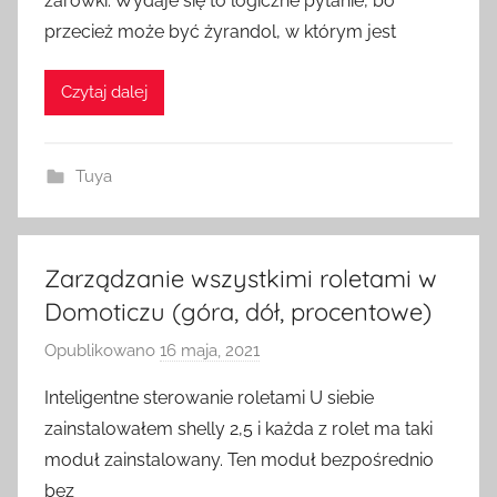
żarówki. Wydaje się to logiczne pytanie, bo
e
przecież może być żyrandol, w którym jest
z
H
Czytaj dalej
o
m
e
Tuya
S
w
i
t
Zarządzanie wszystkimi roletami w
c
Domoticzu (góra, dół, procentowe)
h
Opublikowano
16 maja, 2021
p
r
Inteligentne sterowanie roletami U siebie
z
zainstalowałem shelly 2,5 i każda z rolet ma taki
e
moduł zainstalowany. Ten moduł bezpośrednio
z
bez
H