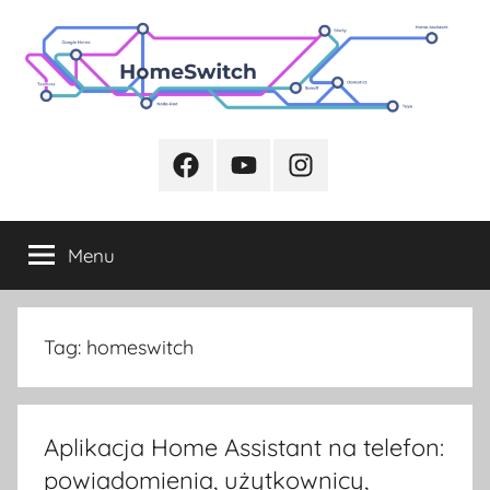
Przejdź
do
treści
Facebook
Youtube
Instagram
Menu
Tag:
homeswitch
Aplikacja Home Assistant na telefon:
powiadomienia, użytkownicy,