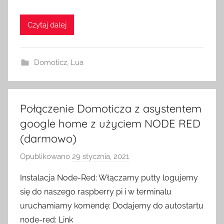
o
Czytaj dalej
m
e
S
Domoticz
,
Lua
w
i
t
c
Połączenie Domoticza z asystentem
h
google home z użyciem NODE RED
(darmowo)
Opublikowano
29 stycznia, 2021
p
r
Instalacja Node-Red: Włączamy putty logujemy
z
się do naszego raspberry pi i w terminalu
e
uruchamiamy komendę: Dodajemy do autostartu
z
node-red: Link
H