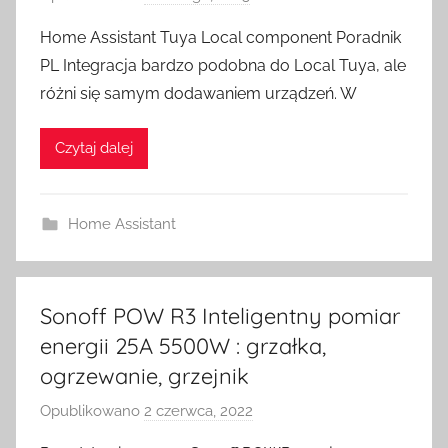
r
Home Assistant Tuya Local component Poradnik
z
PL Integracja bardzo podobna do Local Tuya, ale
e
różni się samym dodawaniem urządzeń. W
z
H
Czytaj dalej
o
m
e
Home Assistant
S
w
i
t
Sonoff POW R3 Inteligentny pomiar
c
energii 25A 5500W : grzałka,
h
ogrzewanie, grzejnik
Opublikowano
2 czerwca, 2022
p
r