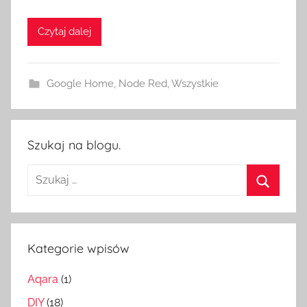
o
Czytaj dalej
m
e
S
Google Home
,
Node Red
,
Wszystkie
w
i
t
c
Szukaj na blogu.
h
Szukaj:
Szukaj
Kategorie wpisów
Aqara
(1)
DIY
(18)