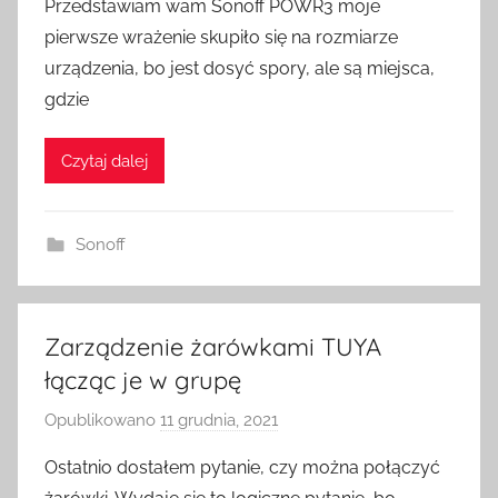
Przedstawiam wam Sonoff POWR3 moje
z
pierwsze wrażenie skupiło się na rozmiarze
e
urządzenia, bo jest dosyć spory, ale są miejsca,
z
gdzie
H
o
Czytaj dalej
m
e
S
Sonoff
w
i
t
c
Zarządzenie żarówkami TUYA
h
łącząc je w grupę
Opublikowano
11 grudnia, 2021
p
r
Ostatnio dostałem pytanie, czy można połączyć
z