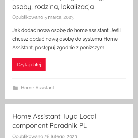
osoby, rodzina, lokalizacja
Opublikowano
5 marca, 2023
p
r
Jak dodać nową osobę do home assistant. Jeśli
z
chcesz dodać nową osobę do systemu Home
e
Assistant, postępuj zgodnie z poniższymi
z
H
Czytaj dalej
o
m
e
Home Assistant
S
w
i
t
Home Assistant Tuya Local
c
component Poradnik PL
h
Opublikowano
28 lutego, 2023
p