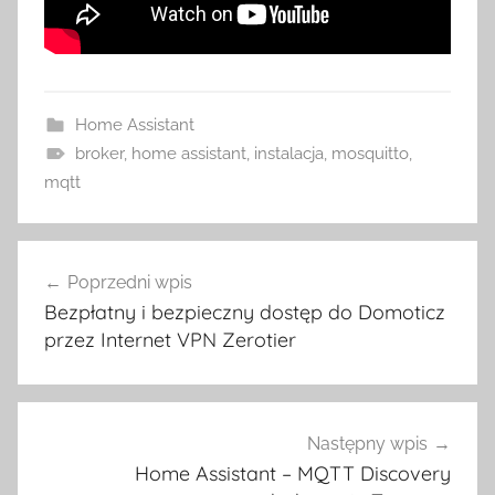
Home Assistant
broker
,
home assistant
,
instalacja
,
mosquitto
,
mqtt
Nawigacja
Poprzedni wpis
wpisu
Bezpłatny i bezpieczny dostęp do Domoticz
przez Internet VPN Zerotier
Następny wpis
Home Assistant – MQTT Discovery