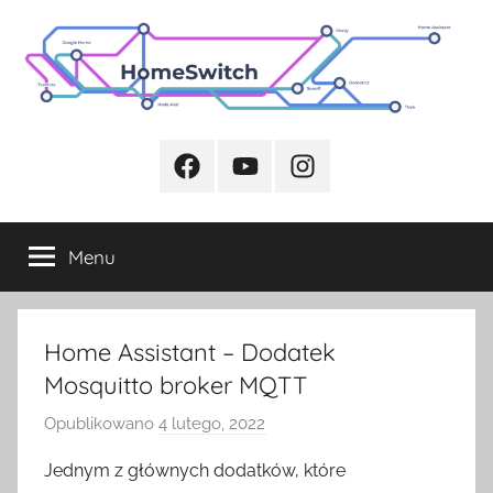
Przejdź
do
treści
Facebook
Youtube
Instagram
Menu
Home Assistant – Dodatek
Mosquitto broker MQTT
Opublikowano
4 lutego, 2022
p
r
Jednym z głównych dodatków, które
z