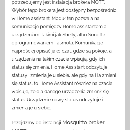
potrzebujemy jest instalacja brokera MQTT.
e
Wybór tego brokera jest dostępny bezpośrednio
z
w Home assistant. Moduł ten pozwala na
H
komunikacje pomiędzy Home assistantem a
o
urządzeniami takimi jak Shelly, albo Sonoff z
m
e
oprogramowaniem Tasmota. Komunikacje
S
najprościej opisać jako czat, gdzie są pokoje, a
w
urządzenia na takim czacie wpisują, gdy ich
i
status się zmienia. Home Assistant odczytuje
t
statusy i zmienia je u siebie, ale gdy na Ha zmieni
c
się status, to Home Assistant również na czacie
h
wpisuje, że dla danego urządzenia zmienił się
status. Urządzenie nowy status odczytuje i
zmienia je u siebie.
Mosquitto broker
Przejdźmy do instalacji