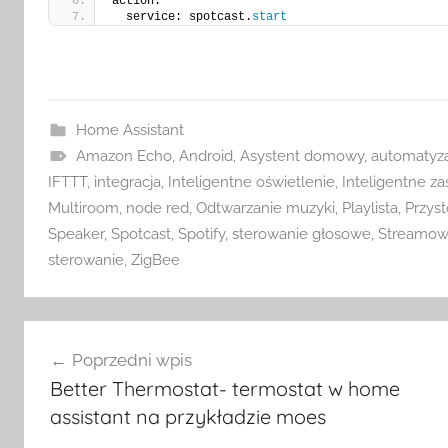
action:
  service: spotcast.
start
Home Assistant
Amazon Echo
,
Android
,
Asystent domowy
,
automatyza
IFTTT
,
integracja
,
Inteligentne oświetlenie
,
Inteligentne za
Multiroom
,
node red
,
Odtwarzanie muzyki
,
Playlista
,
Przys
Speaker
,
Spotcast
,
Spotify
,
sterowanie głosowe
,
Streamow
sterowanie
,
ZigBee
Nawigacja
Poprzedni wpis
wpisu
Better Thermostat- termostat w home
assistant na przykładzie moes