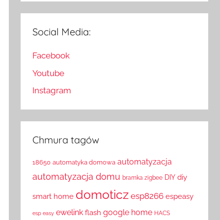
Social Media:
Facebook
Youtube
Instagram
Chmura tagów
automatyzacja
18650
automatyka domowa
automatyzacja domu
diy
DIY
bramka zigbee
domoticz
esp8266
smart home
espeasy
ewelink
google home
flash
HACS
esp easy