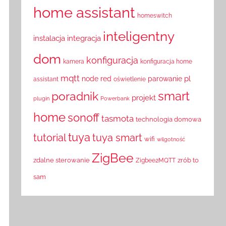
home assistant
homeswitch
inteligentny
instalacja
integracja
dom
konfiguracja
kamera
konfiguracja home
mqtt
pl
node red
parowanie
assistant
oświetlenie
smart
poradnik
projekt
plugin
Powerbank
home
sonoff
tasmota
technologia domowa
tuya
tutorial
tuya smart
wifi
wilgotność
ZigBee
zdalne sterowanie
zrób to
Zigbee2MQTT
sam