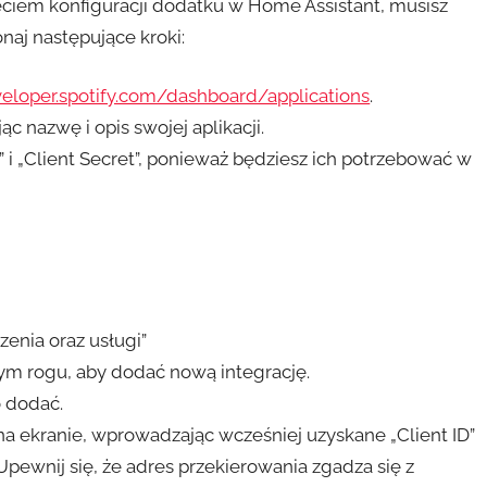
zęciem konfiguracji dodatku w Home Assistant, musisz
onaj następujące kroki:
veloper.spotify.com/dashboard/applications
.
ąc nazwę i opis swojej aplikacji.
D” i „Client Secret”, ponieważ będziesz ich potrzebować w
enia oraz usługi”
nym rogu, aby dodać nową integrację.
o dodać.
na ekranie, wprowadzając wcześniej uzyskane „Client ID”
 Upewnij się, że adres przekierowania zgadza się z