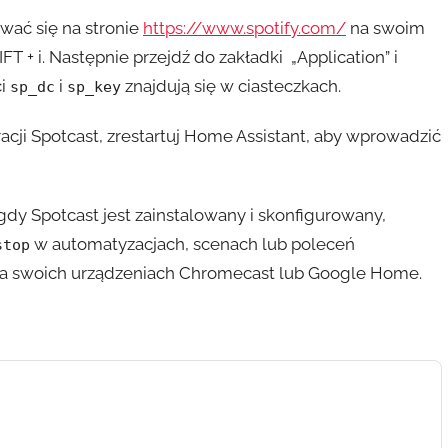
ować się na stronie
https://www.spotify.com/
na swoim
T + i. Następnie przejdź do zakładki „Application” i
ci
i
znajdują się w ciasteczkach.
sp_dc
sp_key
acji Spotcast, zrestartuj Home Assistant, aby wprowadzić
gdy Spotcast jest zainstalowany i skonfigurowany,
w automatyzacjach, scenach lub poleceń
stop
na swoich urządzeniach Chromecast lub Google Home.