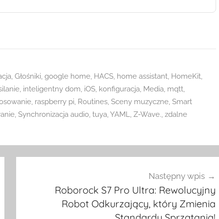
cja
,
Głośniki
,
google home
,
HACS
,
home assistant
,
HomeKit
,
silanie
,
inteligentny dom
,
iOS
,
konfiguracja
,
Media
,
mqtt
,
tosowanie
,
raspberry pi
,
Routines
,
Sceny muzyczne
,
Smart
anie
,
Synchronizacja audio
,
tuya
,
YAML
,
Z-Wave.
,
zdalne
Następny wpis
Roborock S7 Pro Ultra: Rewolucyjny
Robot Odkurzający, który Zmienia
Standardy Sprzątania!