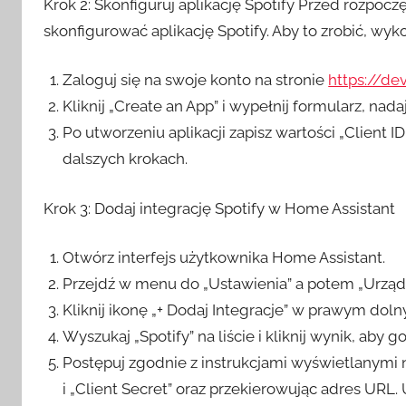
Krok 2: Skonfiguruj aplikację Spotify Przed rozpoc
skonfigurować aplikację Spotify. Aby to zrobić, wyk
Zaloguj się na swoje konto na stronie
https://de
Kliknij „Create an App” i wypełnij formularz, nadaj
Po utworzeniu aplikacji zapisz wartości „Client I
dalszych krokach.
Krok 3: Dodaj integrację Spotify w Home Assistant
Otwórz interfejs użytkownika Home Assistant.
Przejdź w menu do „Ustawienia” a potem „Urządz
Kliknij ikonę „+ Dodaj Integracje” w prawym dol
Wyszukaj „Spotify” na liście i kliknij wynik, aby g
Postępuj zgodnie z instrukcjami wyświetlanymi 
i „Client Secret” oraz przekierowując adres URL.