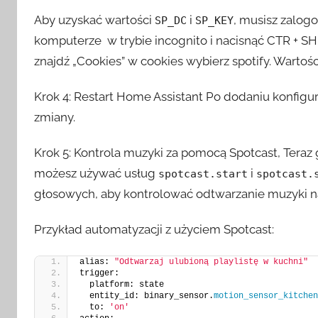
Aby uzyskać wartości
i
, musisz zalog
SP_DC
SP_KEY
komputerze w trybie incognito i nacisnąć CTR + SHIF
znajdź „Cookies” w cookies wybierz spotify. Wartoś
Krok 4: Restart Home Assistant Po dodaniu konfigur
zmiany.
Krok 5: Kontrola muzyki za pomocą Spotcast, Teraz 
możesz używać usług
i
spotcast.start
spotcast.
głosowych, aby kontrolować odtwarzanie muzyki 
Przykład automatyzacji z użyciem Spotcast:
alias: 
"Odtwarzaj ulubioną playlistę w kuchni"
trigger:
  platform: state
  entity_id: binary_sensor.
motion_sensor_kitchen
  to: 
'on'