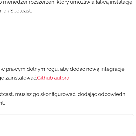
o menedżer rozszerzeń, który umożliwia łatwą instalację
 jak Spotcast.
ria” w prawym dolnym rogu, aby dodać nową integrację.
 go zainstalować.
Github autora
potcast, musisz go skonfigurować, dodając odpowiedni
t.