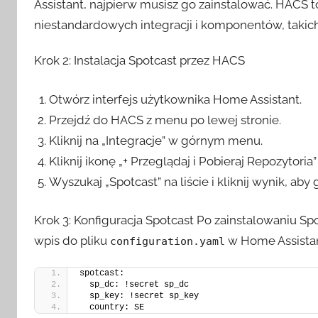
Assistant, najpierw musisz go zainstalować. HACS t
niestandardowych integracji i komponentów, takich
Krok 2: Instalacja Spotcast przez HACS
Otwórz interfejs użytkownika Home Assistant.
Przejdź do HACS z menu po lewej stronie.
Kliknij na „Integracje” w górnym menu.
Kliknij ikonę „+ Przeglądaj i Pobieraj Repozyto
Wyszukaj „Spotcast” na liście i kliknij wynik, aby
Krok 3: Konfiguracja Spotcast Po zainstalowaniu S
wpis do pliku
w Home Assistan
configuration.yaml
spotcast:
  sp_dc: !secret sp_dc
  sp_key: !secret sp_key
  country: SE