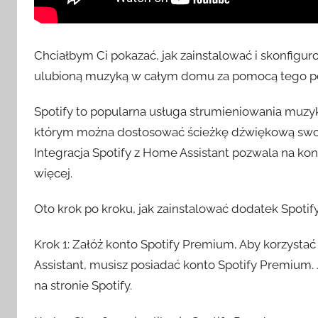
t
c
h
Chciałbym Ci pokazać, jak zainstalować i skonfigur
ulubioną muzyką w całym domu za pomocą tego po
Spotify to popularna usługa strumieniowania muzyki
którym można dostosować ścieżkę dźwiękową swoj
Integracja Spotify z Home Assistant pozwala na kon
więcej.
Oto krok po kroku, jak zainstalować dodatek Spotif
Krok 1: Załóż konto Spotify Premium, Aby korzysta
Assistant, musisz posiadać konto Spotify Premium. 
na stronie Spotify.