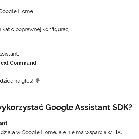
 Google Home.
kat o poprawnej konfiguracji.
sistant.
d Text Command
.
zieć na głos!
wykorzystać Google Assistant SDK?
ant
y działa w Google Home, ale nie ma wsparcia w HA,