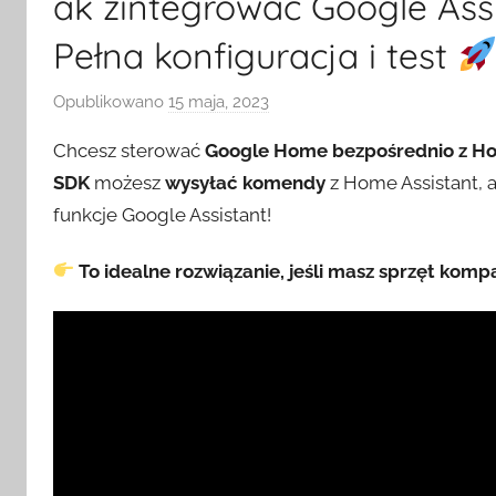
ak zintegrować Google Ass
Pełna konfiguracja i test
Opublikowano
15 maja, 2023
p
r
Chcesz sterować
Google Home bezpośrednio z Ho
z
SDK
możesz
wysyłać komendy
z Home Assistant, a
e
funkcje Google Assistant!
z
H
To idealne rozwiązanie, jeśli masz sprzęt komp
o
m
e
S
w
i
t
c