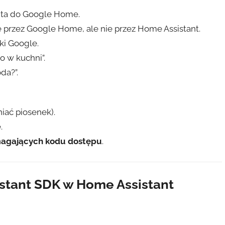
nta do Google Home.
e przez Google Home, ale nie przez Home Assistant.
ki Google.
ło w kuchni”.
oda?”.
niać piosenek).
.
magających kodu dostępu
.
sistant SDK w Home Assistant