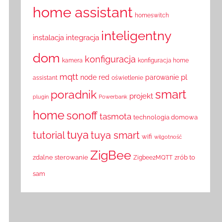
home assistant
homeswitch
inteligentny
instalacja
integracja
dom
konfiguracja
kamera
konfiguracja home
mqtt
pl
node red
parowanie
assistant
oświetlenie
smart
poradnik
projekt
plugin
Powerbank
home
sonoff
tasmota
technologia domowa
tuya
tutorial
tuya smart
wifi
wilgotność
ZigBee
zdalne sterowanie
zrób to
Zigbee2MQTT
sam