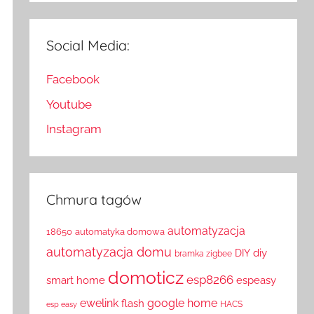
Social Media:
Facebook
Youtube
Instagram
Chmura tagów
automatyzacja
18650
automatyka domowa
automatyzacja domu
diy
DIY
bramka zigbee
domoticz
esp8266
smart home
espeasy
ewelink
google home
flash
HACS
esp easy