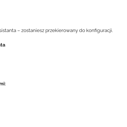
stanta – zostaniesz przekierowany do konfiguracji.
nta
mi: