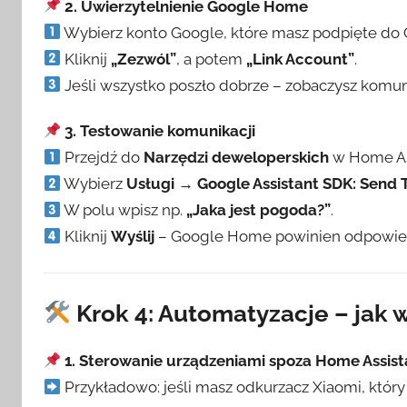
2. Uwierzytelnienie Google Home
Wybierz konto Google, które masz podpięte do
Kliknij
„Zezwól”
, a potem
„Link Account”
.
Jeśli wszystko poszło dobrze – zobaczysz komuni
3. Testowanie komunikacji
Przejdź do
Narzędzi deweloperskich
w Home As
Wybierz
Usługi → Google Assistant SDK: Sen
W polu wpisz np.
„Jaka jest pogoda?”
.
Kliknij
Wyślij
– Google Home powinien odpowied
Krok 4: Automatyzacje – jak 
1. Sterowanie urządzeniami spoza Home Assist
Przykładowo: jeśli masz odkurzacz Xiaomi, któr