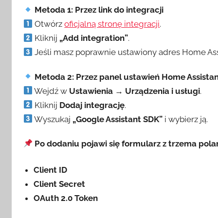
Metoda 1: Przez link do integracji
Otwórz
oficjalną stronę integracji
.
Kliknij
„Add integration”
.
Jeśli masz poprawnie ustawiony adres Home Assi
Metoda 2: Przez panel ustawień Home Assista
Wejdź w
Ustawienia → Urządzenia i usługi
.
Kliknij
Dodaj integrację
.
Wyszukaj
„Google Assistant SDK”
i wybierz ją.
Po dodaniu pojawi się formularz z trzema pola
Client ID
Client Secret
OAuth 2.0 Token