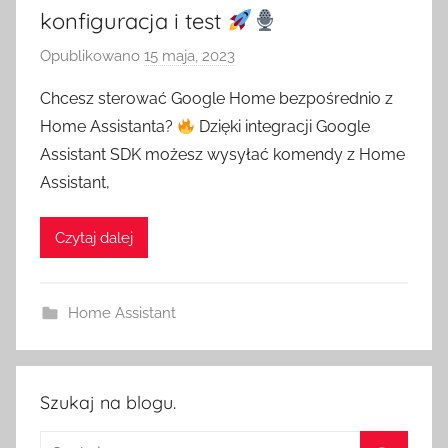
konfiguracja i test
Opublikowano
15 maja, 2023
p
r
Chcesz sterować Google Home bezpośrednio z
z
Home Assistanta?
Dzięki integracji Google
e
Assistant SDK możesz wysyłać komendy z Home
z
Assistant,
H
o
Czytaj dalej
m
e
S
Home Assistant
w
i
t
c
Szukaj na blogu.
h
Szukaj: