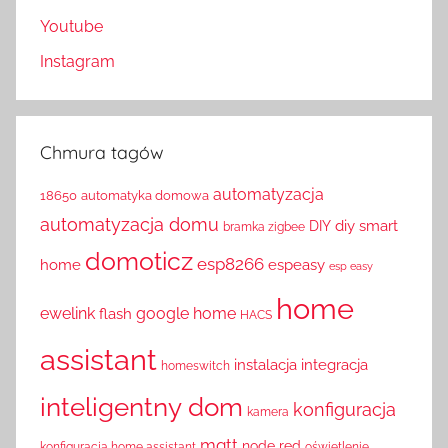
Youtube
Instagram
Chmura tagów
automatyzacja
18650
automatyka domowa
automatyzacja domu
diy smart
DIY
bramka zigbee
domoticz
esp8266
home
espeasy
esp easy
home
ewelink
google home
flash
HACS
assistant
instalacja
integracja
homeswitch
inteligentny dom
konfiguracja
kamera
mqtt
node red
konfiguracja home assistant
oświetlenie