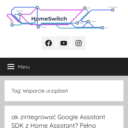
Przejdź
do
treści
Facebook
Youtube
Instagram
Menu
Tag:
Wsparcie urządzeń
ak zintegrować Google Assistant
SDK z Home Assistant? Pełna