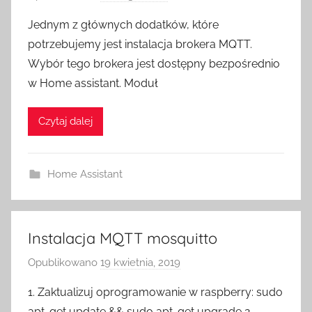
r
Jednym z głównych dodatków, które
z
potrzebujemy jest instalacja brokera MQTT.
e
Wybór tego brokera jest dostępny bezpośrednio
z
w Home assistant. Moduł
H
o
Czytaj dalej
m
e
S
Home Assistant
w
i
t
c
Instalacja MQTT mosquitto
h
Opublikowano
19 kwietnia, 2019
p
r
1. Zaktualizuj oprogramowanie w raspberry: sudo
z
apt-get update && sudo apt-get upgrade 2.