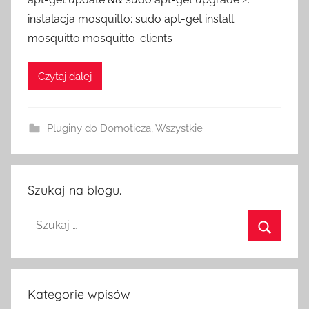
e
instalacja mosquitto: sudo apt-get install
z
mosquitto mosquitto-clients
H
o
Czytaj dalej
m
e
S
Pluginy do Domoticza
,
Wszystkie
w
i
t
c
Szukaj na blogu.
h
Szukaj:
Szukaj
Kategorie wpisów