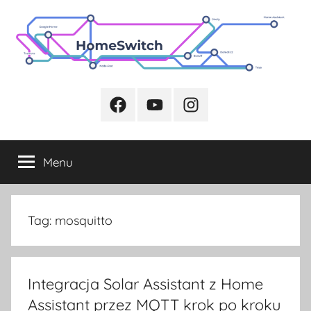
Przejdź
do
treści
Facebook
Youtube
Instagram
Menu
Tag:
mosquitto
Integracja Solar Assistant z Home
Assistant przez MQTT krok po kroku