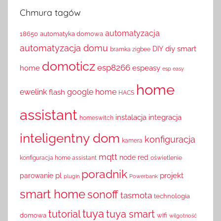
Chmura tagów
automatyzacja
18650
automatyka domowa
automatyzacja domu
diy smart
DIY
bramka zigbee
domoticz
esp8266
home
espeasy
esp easy
home
ewelink
google home
flash
HACS
assistant
instalacja
integracja
homeswitch
inteligentny dom
konfiguracja
kamera
mqtt
node red
konfiguracja home assistant
oświetlenie
poradnik
pl
projekt
parowanie
plugin
Powerbank
smart home
sonoff
tasmota
technologia
tuya
tutorial
tuya smart
domowa
wifi
wilgotność