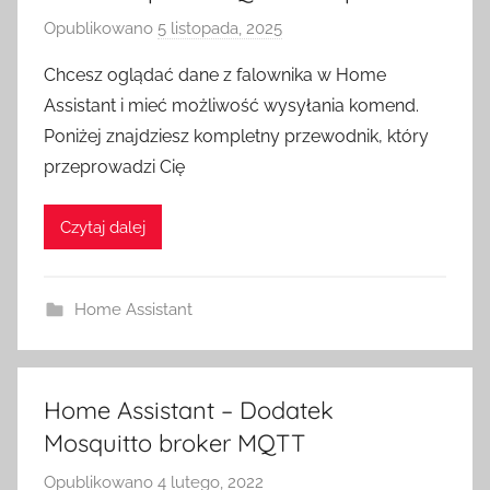
Opublikowano
5 listopada, 2025
p
r
Chcesz oglądać dane z falownika w Home
z
Assistant i mieć możliwość wysyłania komend.
e
Poniżej znajdziesz kompletny przewodnik, który
z
przeprowadzi Cię
H
o
Czytaj dalej
m
e
S
Home Assistant
w
i
t
c
Home Assistant – Dodatek
h
Mosquitto broker MQTT
Opublikowano
4 lutego, 2022
p