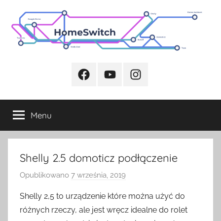
Przejdź
do
treści
Facebook
Youtube
Instagram
Menu
Shelly 2.5 domoticz podłączenie
Opublikowano
7 września, 2019
p
r
Shelly 2,5 to urządzenie które można użyć do
z
różnych rzeczy, ale jest wręcz idealne do rolet
e