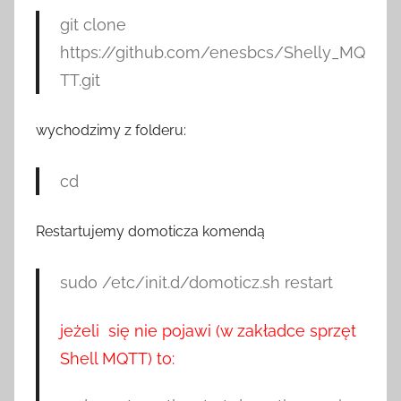
git
clone
https
:
//github.com/enesbcs/Shelly_MQ
TT.git
wychodzimy z folderu:
cd
Restartujemy domoticza komendą
sudo
/
etc
/
init
.
d
/
domoticz
.
sh
restart
jeżeli się nie pojawi (w zakładce sprzęt
Shell MQTT) to: