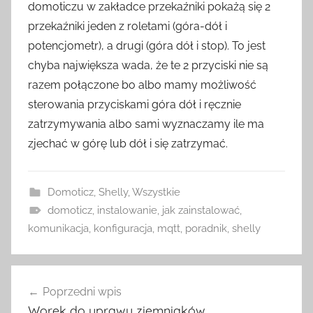
domoticzu w zakładce przekaźniki pokażą się 2
przekaźniki jeden z roletami (góra-dół i
potencjometr), a drugi (góra dół i stop). To jest
chyba największa wada, że te 2 przyciski nie są
razem połączone bo albo mamy możliwość
sterowania przyciskami góra dół i ręcznie
zatrzymywania albo sami wyznaczamy ile ma
zjechać w górę lub dół i się zatrzymać.
Domoticz
,
Shelly
,
Wszystkie
domoticz
,
instalowanie
,
jak zainstalować
,
komunikacja
,
konfiguracja
,
mqtt
,
poradnik
,
shelly
Nawigacja
Poprzedni wpis
wpisu
Worek do uprawy ziemniaków