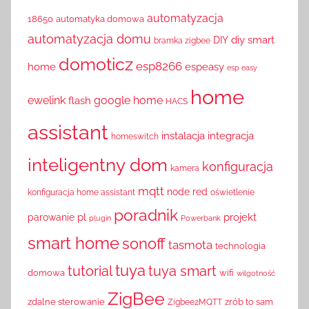
automatyzacja
18650
automatyka domowa
automatyzacja domu
diy smart
DIY
bramka zigbee
domoticz
esp8266
home
espeasy
esp easy
home
ewelink
google home
flash
HACS
assistant
instalacja
integracja
homeswitch
inteligentny dom
konfiguracja
kamera
mqtt
node red
konfiguracja home assistant
oświetlenie
poradnik
pl
projekt
parowanie
plugin
Powerbank
smart home
sonoff
tasmota
technologia
tuya
tutorial
tuya smart
domowa
wifi
wilgotność
ZigBee
zdalne sterowanie
zrób to sam
Zigbee2MQTT