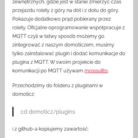
zewnętrznych, gdzie jest w stanie zmierzyć czas
z
przejazdu rolety z góry na dół i z dołu do góry.
H
Pokazuje dodatkowo prąd pobierany przez
o
rolety. Oficjalne oprogramowanie współpracuje z
m
e
MQTT czyli w łatwy sposób możemy go
S
zintegrować z naszym domoticzem, musimy
w
tylko zainstalować plugin i dodać komunikacje do
i
plugina z MQTT. W swoim projekcie do
t
komunikacji po MQTT używam
mosquitto
.
c
h
Przechodzimy do folderu z pluginami w
domoticz:
cd
domoticz
/
plugins
i z github-a kopiujemy zawartość: