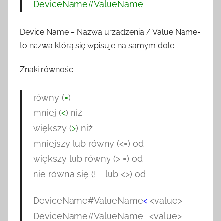
DeviceName#ValueName
Device Name – Nazwa urządzenia / Value Name-
to nazwa którą się wpisuje na samym dole
Znaki równości
równy (
=
)
mniej (
<
) niż
większy (
>
) niż
mniejszy lub równy (<=) od
większy lub równy (> =) od
nie równa się (! = lub <>) od
DeviceName#ValueName
<
<value>
DeviceName#ValueName
=
<value>