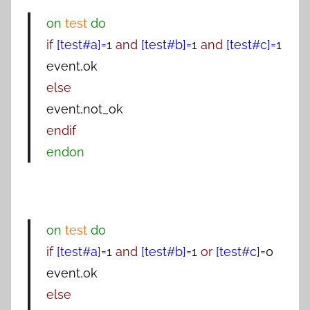
on
test
do
if
[test#a]=
1
and
[test#b]=
1
and
[test#c]=
1
event,ok
else
event,not_ok
endif
endon
on
test
do
if
[test#a]=
1
and
[test#b]=
1
or
[test#c]=
0
event,ok
else