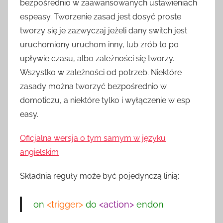
bezpośrednio w zaawansowanych ustawieniach
z
espeasy. Tworzenie zasad jest dosyć proste
H
tworzy się je zazwyczaj jeżeli dany switch jest
o
uruchomiony uruchom inny, lub zrób to po
m
e
upływie czasu, albo zależności się tworzy.
S
Wszystko w zależności od potrzeb. Niektóre
w
zasady można tworzyć bezpośrednio w
i
domoticzu, a niektóre tylko i wyłączenie w esp
t
easy.
c
h
Oficjalna wersja o tym samym w języku
angielskim
Składnia reguły może być pojedynczą linią:
on
<trigger>
do
<action>
endon