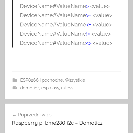
DeviceName#ValueName
>
<value>
DeviceName#ValueName
>=
<value>
DeviceName#ValueName
<=
<value>
DeviceName#ValueName
!=
<value>
DeviceName#ValueName
<>
<value>
ESP8266 i pochodne
,
Wszystkie
domoticz
,
esp easy
,
ruless
Nawigacja
Poprzedni wpis
wpisu
Raspberry pi bme280 i2c – Domoticz