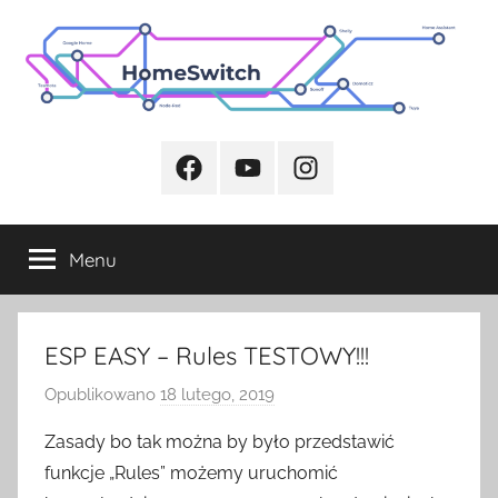
Przejdź
do
treści
Facebook
Youtube
Instagram
Menu
ESP EASY – Rules TESTOWY!!!
Opublikowano
18 lutego, 2019
p
r
Zasady bo tak można by było przedstawić
z
funkcje „Rules” możemy uruchomić
e