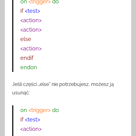
on
<trigger>
do
if
<test>
<action>
<action>
else
<action>
endif
endon
Jeśli części „else” nie potrzebujesz, możesz ją
usunąć:
on
<trigger>
do
if
<test>
<action>