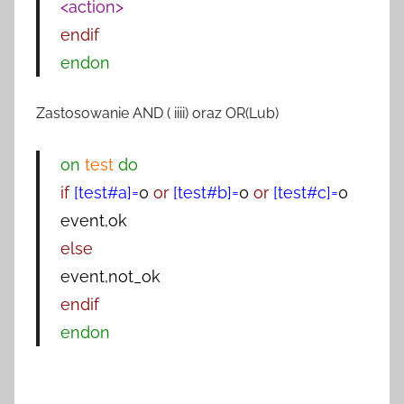
<action>
endif
endon
Zastosowanie AND ( iiii) oraz OR(Lub)
on
test
do
if
[test#a]=
0
or
[test#b]=
0
or
[test#c]=
0
event,ok
else
event,not_ok
endif
endon