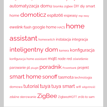
automatyzacja domu
diy smart
DIY
bramka zigbee
domoticz
esp8266
home
espeasy
esp easy
home
ewelink
google home
flash
HACS
assistant
instalacja
integracja
homeswitch
inteligentny dom
konfiguracja
kamera
mqtt
node red
konfiguracja home assistant
oświetlenie
poradnik
pl
projekt
parowanie
plugin
Powerbank
smart home
sonoff
tasmota
technologia
tuya
tutorial
tuya smart
domowa
wifi
wilgotność
ZigBee
zdalne sterowanie
zrób to sam
Zigbee2MQTT