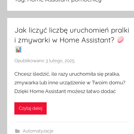
Jak liczyć liczbę uruchomień pralki
i zmywarki w Home Assistant?
Opublikowano
3 lutego, 2025
p
r
Chcesz śledzić, ile razy uruchomiła się pralka,
z
zmywarka lub inne urządzenie w Twoim domu?
e
Dzięki Home Assistant możesz łatwo dodać
z
H
o
Czytaj dalej
m
e
S
Automatyzacje