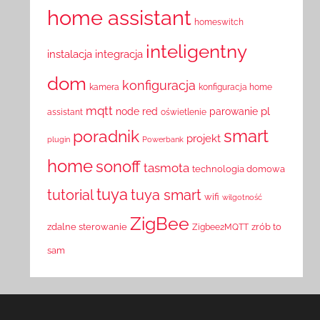
home assistant
homeswitch
inteligentny
instalacja
integracja
dom
konfiguracja
kamera
konfiguracja home
mqtt
pl
node red
parowanie
assistant
oświetlenie
smart
poradnik
projekt
plugin
Powerbank
home
sonoff
tasmota
technologia domowa
tuya
tutorial
tuya smart
wifi
wilgotność
ZigBee
zdalne sterowanie
zrób to
Zigbee2MQTT
sam