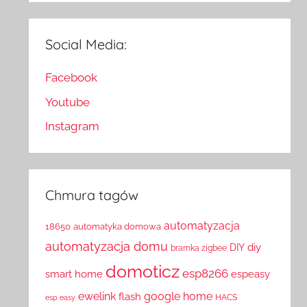
Social Media:
Facebook
Youtube
Instagram
Chmura tagów
automatyzacja
18650
automatyka domowa
automatyzacja domu
diy
DIY
bramka zigbee
domoticz
esp8266
smart home
espeasy
ewelink
google home
flash
HACS
esp easy