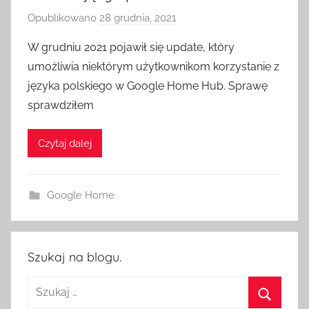
Opublikowano
28 grudnia, 2021
p
r
W grudniu 2021 pojawił się update, który
z
umożliwia niektórym użytkownikom korzystanie z
e
języka polskiego w Google Home Hub. Sprawę
z
sprawdziłem
H
o
Czytaj dalej
m
e
S
Google Home
w
i
t
c
Szukaj na blogu.
h
Szukaj: