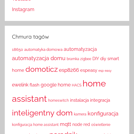
Instagram
Chmura tagów
automatyzacja
18650
automatyka domowa
automatyzacja domu
diy smart
DIY
bramka zigbee
domoticz
esp8266
home
espeasy
esp easy
home
ewelink
google home
flash
HACS
assistant
instalacja
integracja
homeswitch
inteligentny dom
konfiguracja
kamera
mqtt
node red
konfiguracja home assistant
oświetlenie