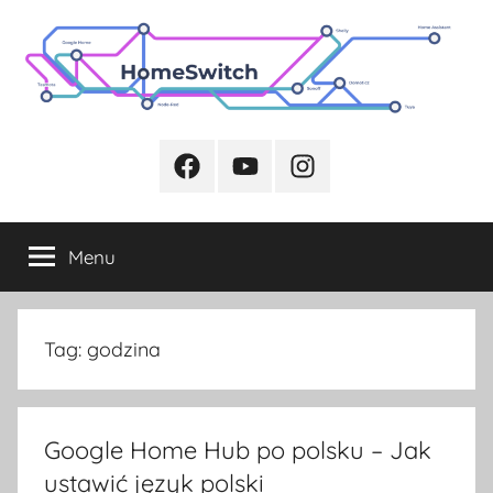
Przejdź
do
treści
Facebook
Youtube
Instagram
Menu
Tag:
godzina
Google Home Hub po polsku – Jak
ustawić język polski