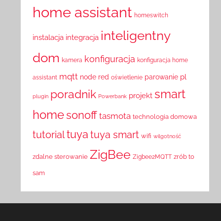
home assistant
homeswitch
inteligentny
instalacja
integracja
dom
konfiguracja
kamera
konfiguracja home
mqtt
pl
node red
parowanie
assistant
oświetlenie
smart
poradnik
projekt
plugin
Powerbank
home
sonoff
tasmota
technologia domowa
tuya
tutorial
tuya smart
wifi
wilgotność
ZigBee
zdalne sterowanie
zrób to
Zigbee2MQTT
sam