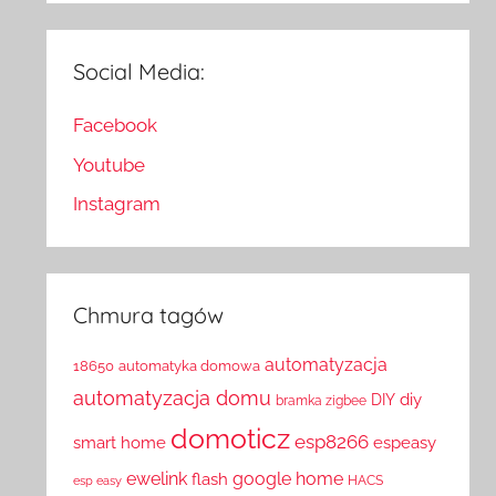
Social Media:
Facebook
Youtube
Instagram
Chmura tagów
automatyzacja
18650
automatyka domowa
automatyzacja domu
diy
DIY
bramka zigbee
domoticz
esp8266
smart home
espeasy
ewelink
google home
flash
HACS
esp easy