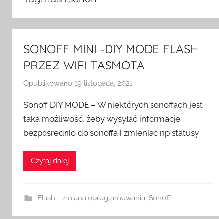
SONOFF MINI -DIY MODE FLASH
PRZEZ WIFI TASMOTA
Opublikowano
19 listopada, 2021
p
r
Sonoff DIY MODE – W niektórych sonoffach jest
z
taka możliwość, żeby wysyłać informacje
e
bezpośrednio do sonoffa i zmieniać np statusy
z
H
o
Czytaj dalej
m
e
S
Flash - zmiana oprogramowania
,
Sonoff
w