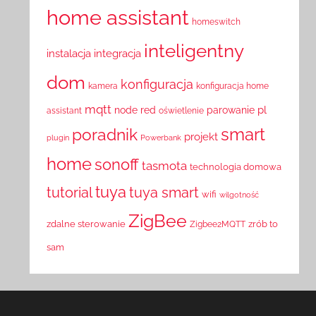
home assistant
homeswitch
inteligentny
instalacja
integracja
dom
konfiguracja
kamera
konfiguracja home
mqtt
pl
node red
parowanie
assistant
oświetlenie
smart
poradnik
projekt
plugin
Powerbank
home
sonoff
tasmota
technologia domowa
tuya
tutorial
tuya smart
wifi
wilgotność
ZigBee
zdalne sterowanie
zrób to
Zigbee2MQTT
sam