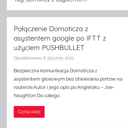
Połączenie Domoticza z
asystentem google po IFTT z
użyciem PUSHBULLET
Opublikowano
6 stycznia, 2021
p
r
Bezpieczna komunikacja Domoticza z
z
asystentem głosowym bez otwierania portów na
e
routerze.Autor i jego opis po Angielsku – Joe-
z
houghton Do całego
H
o
m
Czytaj dalej
e
S