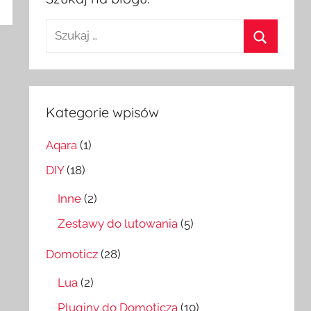
Szukaj:
Szukaj
Kategorie wpisów
Aqara
(1)
DIY
(18)
Inne
(2)
Zestawy do lutowania
(5)
Domoticz
(28)
Lua
(2)
Pluginy do Domoticza
(10)