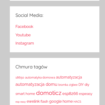
Social Media:
Facebook
Youtube
Instagram
Chmura tagów
automatyzacja
18650
automatyka domowa
automatyzacja domu
diy
DIY
bramka zigbee
domoticz
esp8266
smart home
espeasy
ewelink
google home
flash
HACS
esp easy