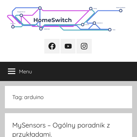
Przejdź
do
treści
Facebook
Youtube
Instagram
Menu
Tag:
arduino
MySensors – Ogólny poradnik z
przykładami.