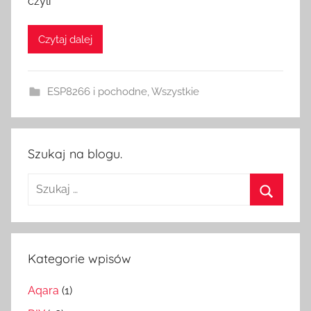
czyli
z
H
Czytaj dalej
o
m
e
ESP8266 i pochodne
,
Wszystkie
S
w
i
t
Szukaj na blogu.
c
Szukaj:
h
Szukaj
Kategorie wpisów
Aqara
(1)