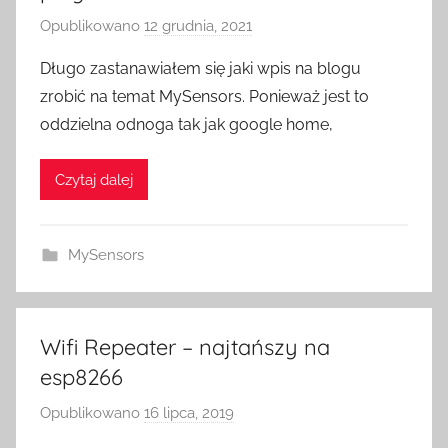
Opublikowano
12 grudnia, 2021
p
r
Długo zastanawiałem się jaki wpis na blogu
z
zrobić na temat MySensors. Ponieważ jest to
e
oddzielna odnoga tak jak google home,
z
H
Czytaj dalej
o
m
e
MySensors
S
w
i
t
Wifi Repeater – najtańszy na
c
esp8266
h
Opublikowano
16 lipca, 2019
p
r