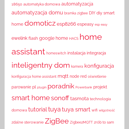
automatyzacja
18650
automatyka domowa
automatyzacja domu
diy smart
DIY
bramka zigbee
domoticz
esp8266
home
espeasy
esp easy
home
ewelink
google home
flash
HACS
assistant
instalacja
integracja
homeswitch
inteligentny dom
konfiguracja
kamera
mqtt
node red
konfiguracja home assistant
oświetlenie
poradnik
pl
projekt
parowanie
plugin
Powerbank
smart home
sonoff
tasmota
technologia
tuya
tutorial
tuya smart
domowa
wifi
wilgotność
ZigBee
zdalne sterowanie
zrób to sam
Zigbee2MQTT