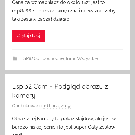
Cena za wzmacniacz do około 18zł jest to
z
esp8266 + antena zewnętrzna i co ważne, żeby
e
taki zestaw zaczął działać
z
H
Czytaj dalej
o
m
e
ESP8266 i pochodne
,
Inne
,
Wszystkie
S
w
i
t
Esp 32 Cam – Podgląd obrazu z
c
kamery
h
Opublikowano
16 lipca, 2019
p
r
Obraz z tej kamery to pokaz slajdów, ale jest w
z
bardzo niskiej cenie i to jest super. Cały zestaw
e