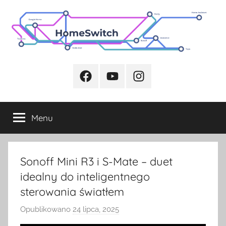
Przejdź
do
treści
Facebook
Youtube
Instagram
Menu
Sonoff Mini R3 i S-Mate – duet
idealny do inteligentnego
sterowania światłem
Opublikowano
24 lipca, 2025
p
r