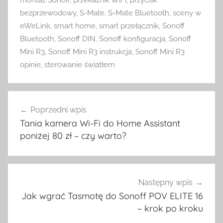
montaż Sonoff
,
przekaźnik WiFi
,
przycisk
bezprzewodowy
,
S-Mate
,
S-Mate Bluetooth
,
sceny w
eWeLink
,
smart home
,
smart przełącznik
,
Sonoff
Bluetooth
,
Sonoff DIN
,
Sonoff konfiguracja
,
Sonoff
Mini R3
,
Sonoff Mini R3 instrukcja
,
Sonoff Mini R3
opinie
,
sterowanie światłem
Nawigacja
Poprzedni wpis
wpisu
Tania kamera Wi-Fi do Home Assistant
poniżej 80 zł – czy warto?
Następny wpis
Jak wgrać Tasmotę do Sonoff POV ELITE 16
– krok po kroku