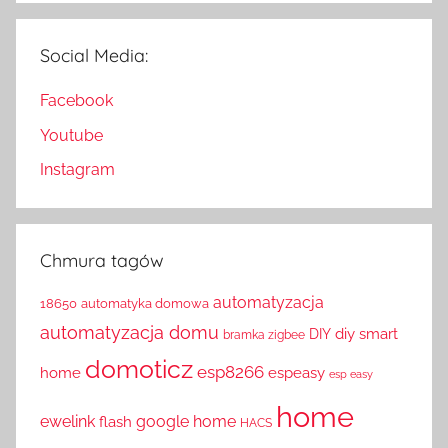
Social Media:
Facebook
Youtube
Instagram
Chmura tagów
automatyzacja
18650
automatyka domowa
automatyzacja domu
diy smart
DIY
bramka zigbee
domoticz
esp8266
home
espeasy
esp easy
home
ewelink
google home
flash
HACS