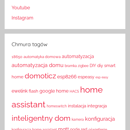
Youtube
Instagram
Chmura tagów
automatyzacja
18650
automatyka domowa
automatyzacja domu
diy smart
DIY
bramka zigbee
domoticz
esp8266
home
espeasy
esp easy
home
ewelink
google home
flash
HACS
assistant
instalacja
integracja
homeswitch
inteligentny dom
konfiguracja
kamera
mqtt
node red
konfiguracja home assistant
oświetlenie