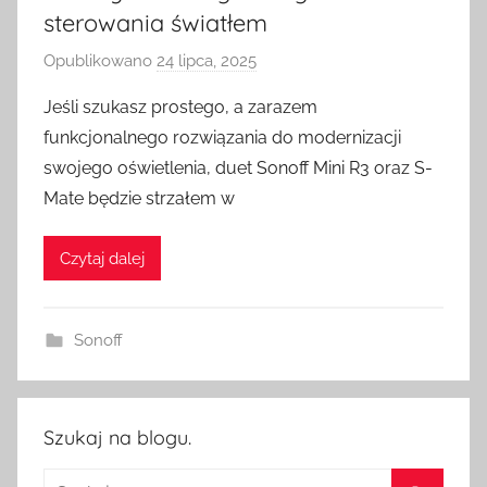
sterowania światłem
Opublikowano
24 lipca, 2025
p
r
Jeśli szukasz prostego, a zarazem
z
funkcjonalnego rozwiązania do modernizacji
e
swojego oświetlenia, duet Sonoff Mini R3 oraz S-
z
Mate będzie strzałem w
H
o
Czytaj dalej
m
e
S
Sonoff
w
i
t
c
Szukaj na blogu.
h
Szukaj: