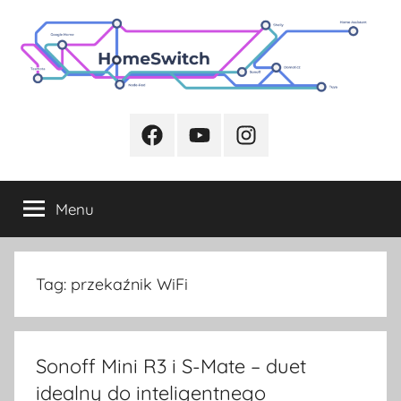
Przejdź
do
treści
Facebook
Youtube
Instagram
Menu
Tag:
przekaźnik WiFi
Sonoff Mini R3 i S-Mate – duet
idealny do inteligentnego