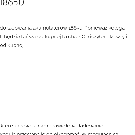
18650
ę do ładowania akumulatorów 18650. Ponieważ kolega
li będzie tańsza od kupnej to chce. Obliczyłem koszty i
od kupnej.
 które zapewnią nam prawidłowe ładowanie
ładują przestaną je dalej ładować. W modułach są