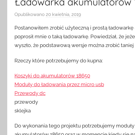
Ładowarka akumulatorów 
Opublikowano
20 kwietnia, 2019
p
r
Postanowiłem zrobić użyteczną i prostą ładowark
z
poprosił mnie o taką ładowarkę. Powiedział, że jeże
e
wyszło, że podstawową wersje można zrobić taniej 
z
H
Rzeczy które potrzebujemy do kupna:
o
m
Koszyki do akumulatorów 18650
e
Moduły do ładowania przez micro usb
S
Przewody dc
w
i
przewody
t
sklejka
c
h
Do wykonania tego projektu potrzebujemy moduły
akumulatorów 18650 oraz w momencie kiedy się na