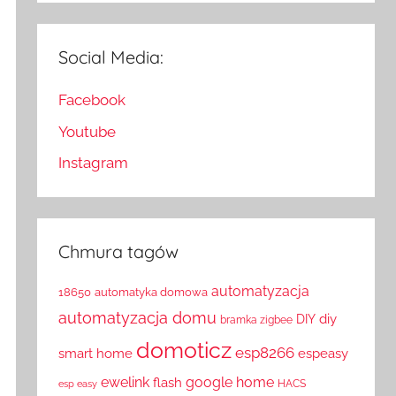
Social Media:
Facebook
Youtube
Instagram
Chmura tagów
automatyzacja
18650
automatyka domowa
automatyzacja domu
diy
DIY
bramka zigbee
domoticz
esp8266
smart home
espeasy
ewelink
google home
flash
HACS
esp easy