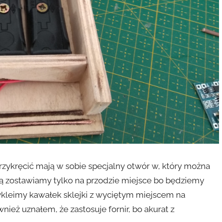
rzykręcić mają w sobie specjalny otwór w, który można
bą zostawiamy tylko na przodzie miejsce bo będziemy
kleimy kawałek sklejki z wyciętym miejscem na
ież uznałem, że zastosuje fornir, bo akurat z