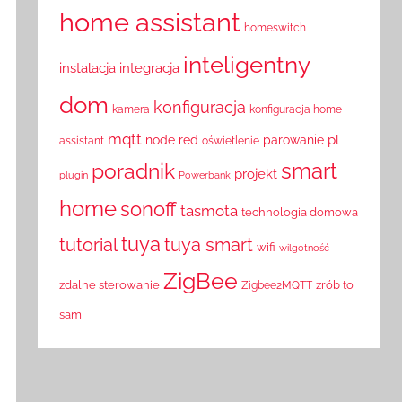
home assistant
homeswitch
inteligentny
instalacja
integracja
dom
konfiguracja
kamera
konfiguracja home
mqtt
pl
node red
parowanie
assistant
oświetlenie
smart
poradnik
projekt
plugin
Powerbank
home
sonoff
tasmota
technologia domowa
tuya
tutorial
tuya smart
wifi
wilgotność
ZigBee
zdalne sterowanie
zrób to
Zigbee2MQTT
sam