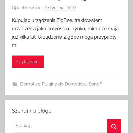
Opublikowano
12 stycznia, 2022
p
r
Kupując urządzenia ZigBee, traktowałem
z
urządzenia jako nowość na rynku, mimo że mają
e
już kilka lat. Urządzenia ZigBee mega przypadły
z
mi
H
o
Czytaj dalej
m
e
S
Domoticz
,
Pluginy do Domoticza
,
Sonoff
w
i
t
c
Szukaj na blogu.
h
Szukaj: