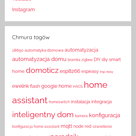
Instagram
Chmura tagów
automatyzacja
18650
automatyka domowa
automatyzacja domu
diy smart
DIY
bramka zigbee
domoticz
esp8266
home
espeasy
esp easy
home
ewelink
google home
flash
HACS
assistant
instalacja
integracja
homeswitch
inteligentny dom
konfiguracja
kamera
mqtt
node red
konfiguracja home assistant
oświetlenie