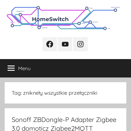
Przejdź
do
treści
Facebook
Youtube
Instagram
Menu
Tag:
znikneły wszystkie przełączniki
Sonoff ZBDongle-P Adapter Zigbee
3.0 domoticz Zigbee2MQTT