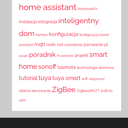
home assistant
homeswitch
inteligentny
instalacja
integracja
dom
konfiguracja
kamera
konfiguracja home
mqtt
pl
node red
parowanie
assistant
oświetlenie
smart
poradnik
projekt
plugin
Powerbank
home
sonoff
tasmota
technologia domowa
tuya
tutorial
tuya smart
wifi
wilgotność
ZigBee
zdalne sterowanie
zrób to
Zigbee2MQTT
sam