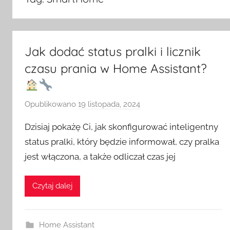
Jak dodać status pralki i licznik
czasu prania w Home Assistant?
Opublikowano
19 listopada, 2024
p
r
Dzisiaj pokażę Ci, jak skonfigurować inteligentny
z
status pralki, który będzie informował, czy pralka
e
jest włączona, a także odliczał czas jej
z
H
o
Czytaj dalej
m
e
S
Home Assistant