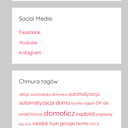
Social Media:
Facebook
Youtube
Instagram
Chmura tagów
automatyzacja
18650
automatyka domowa
automatyzacja domu
diy
DIY
bramka zigbee
domoticz
esp8266
smart home
espeasy
ewelink
google home
flash
HACS
esp easy