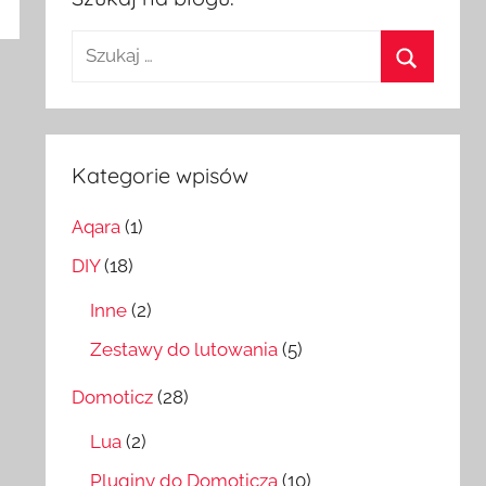
Szukaj:
Szukaj
Kategorie wpisów
Aqara
(1)
DIY
(18)
Inne
(2)
Zestawy do lutowania
(5)
Domoticz
(28)
Lua
(2)
Pluginy do Domoticza
(10)