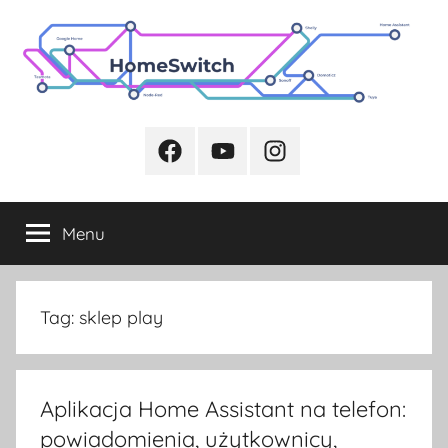
Przejdź
do
treści
Facebook
Youtube
Instagram
Menu
Tag:
sklep play
Aplikacja Home Assistant na telefon:
powiadomienia, użytkownicy,