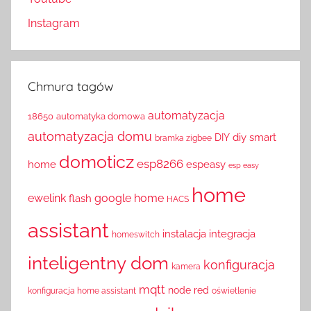
Instagram
Chmura tagów
automatyzacja
18650
automatyka domowa
automatyzacja domu
diy smart
DIY
bramka zigbee
domoticz
esp8266
home
espeasy
esp easy
home
ewelink
google home
flash
HACS
assistant
instalacja
integracja
homeswitch
inteligentny dom
konfiguracja
kamera
mqtt
node red
konfiguracja home assistant
oświetlenie