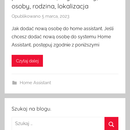
osoby, rodzina, lokalizacja
Opublikowano
5 marca, 2023
p
r
Jak dodać nową osobę do home assistant. Jeśli
z
chcesz dodać nową osobę do systemu Home
e
Assistant, postępuj zgodnie z poniższymi
z
H
Czytaj dalej
o
m
e
Home Assistant
S
w
i
t
Szukaj na blogu.
c
Szukaj:
h