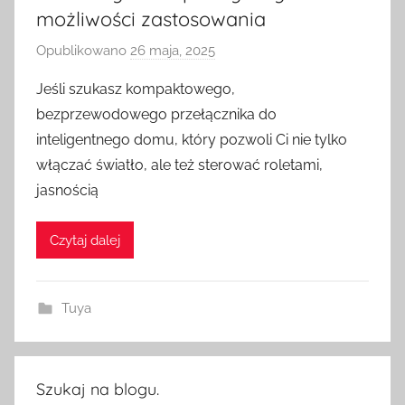
możliwości zastosowania
Opublikowano
26 maja, 2025
p
r
Jeśli szukasz kompaktowego,
z
bezprzewodowego przełącznika do
e
inteligentnego domu, który pozwoli Ci nie tylko
z
włączać światło, ale też sterować roletami,
H
jasnością
o
m
e
Czytaj dalej
S
w
Tuya
i
t
c
h
Szukaj na blogu.