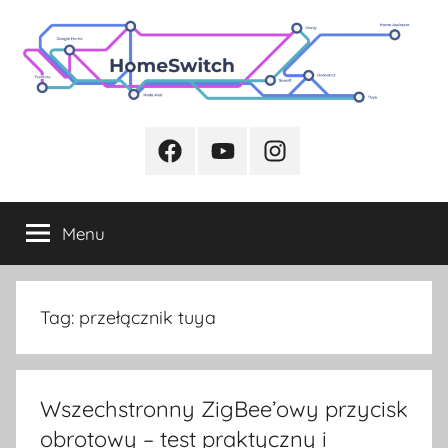
Przejdź
do
treści
Facebook
Youtube
Instagram
Menu
Tag:
przełącznik tuya
Wszechstronny ZigBee’owy przycisk
obrotowy – test praktyczny i