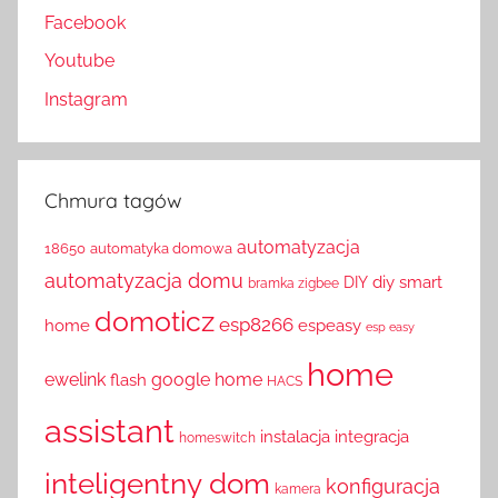
Facebook
Youtube
Instagram
Chmura tagów
automatyzacja
18650
automatyka domowa
automatyzacja domu
diy smart
DIY
bramka zigbee
domoticz
esp8266
home
espeasy
esp easy
home
ewelink
google home
flash
HACS
assistant
instalacja
integracja
homeswitch
inteligentny dom
konfiguracja
kamera