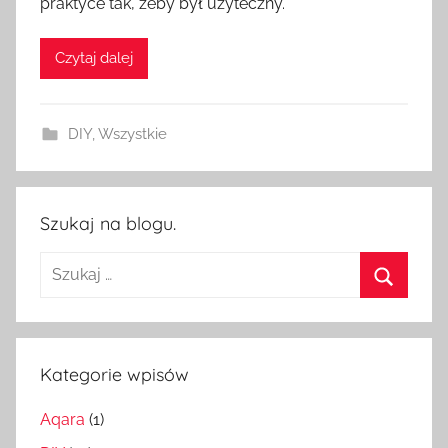
praktyce tak, żeby był użyteczny.
z
H
Czytaj dalej
o
m
e
DIY
,
Wszystkie
S
w
i
t
Szukaj na blogu.
c
Szukaj:
h
Szukaj
Kategorie wpisów
Aqara
(1)