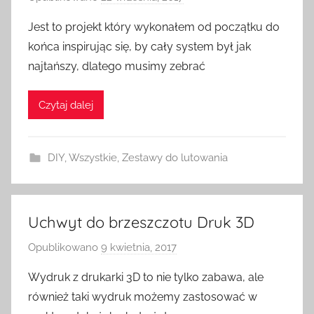
r
Jest to projekt który wykonałem od początku do
z
końca inspirując się, by cały system był jak
e
najtańszy, dlatego musimy zebrać
z
H
Czytaj dalej
o
m
e
DIY
,
Wszystkie
,
Zestawy do lutowania
S
w
i
t
Uchwyt do brzeszczotu Druk 3D
c
Opublikowano
9 kwietnia, 2017
p
h
r
Wydruk z drukarki 3D to nie tylko zabawa, ale
z
również taki wydruk możemy zastosować w
e