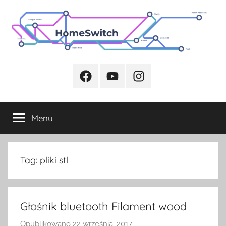
Przejdź
do
treści
Facebook
Youtube
Instagram
Menu
Tag:
pliki stl
Głośnik bluetooth Filament wood
Opublikowano
22 września, 2017
p