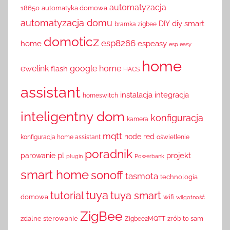
automatyzacja
18650
automatyka domowa
automatyzacja domu
diy smart
DIY
bramka zigbee
domoticz
esp8266
home
espeasy
esp easy
home
ewelink
google home
flash
HACS
assistant
instalacja
integracja
homeswitch
inteligentny dom
konfiguracja
kamera
mqtt
node red
konfiguracja home assistant
oświetlenie
poradnik
pl
projekt
parowanie
plugin
Powerbank
smart home
sonoff
tasmota
technologia
tuya
tutorial
tuya smart
domowa
wifi
wilgotność
ZigBee
zdalne sterowanie
zrób to sam
Zigbee2MQTT