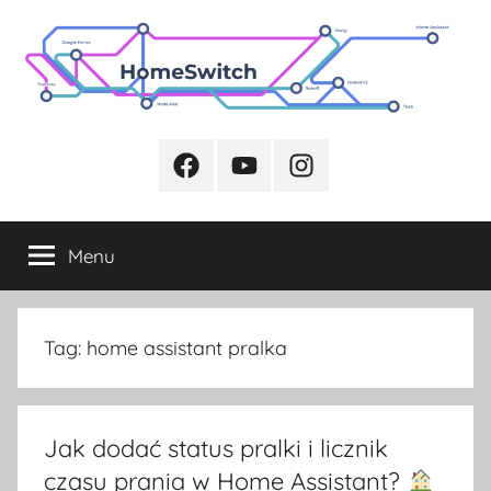
Przejdź
do
treści
Facebook
Youtube
Instagram
Menu
Tag:
home assistant pralka
Jak dodać status pralki i licznik
czasu prania w Home Assistant?