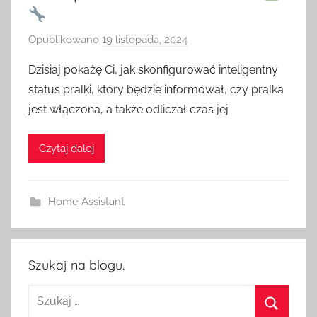
Opublikowano
19 listopada, 2024
p
r
Dzisiaj pokażę Ci, jak skonfigurować inteligentny
z
status pralki, który będzie informował, czy pralka
e
jest włączona, a także odliczał czas jej
z
H
Czytaj dalej
o
m
e
Home Assistant
S
w
i
t
Szukaj na blogu.
c
Szukaj:
h