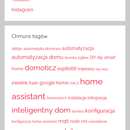
Instagram
Chmura tagów
automatyzacja
18650
automatyka domowa
automatyzacja domu
diy smart
DIY
bramka zigbee
domoticz
esp8266
home
espeasy
esp easy
home
ewelink
google home
flash
HACS
assistant
instalacja
integracja
homeswitch
inteligentny dom
konfiguracja
kamera
mqtt
node red
konfiguracja home assistant
oświetlenie