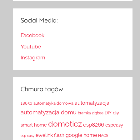
Social Media:
Facebook
Youtube
Instagram
Chmura tagów
automatyzacja
18650
automatyka domowa
automatyzacja domu
diy
DIY
bramka zigbee
domoticz
esp8266
smart home
espeasy
ewelink
google home
flash
HACS
esp easy