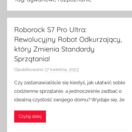
Roborock S7 Pro Ultra:
Rewolucyjny Robot Odkurzający,
który Zmienia Standardy
Sprzątania!
Opublikowano
17 kwietnia, 2023
p
r
Czy zastanawialiście się kiedyś, jak ułatwić sobie
z
codzienne sprzątanie, a jednocześnie zadbać o
e
idealną czystość swojego domu? Wydaje się, że
z
H
o
Czytaj dalej
m
e