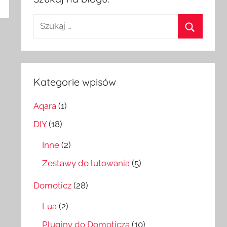
Szukaj:
Szukaj
Kategorie wpisów
Aqara
(1)
DIY
(18)
Inne
(2)
Zestawy do lutowania
(5)
Domoticz
(28)
Lua
(2)
Pluginy do Domoticza
(10)