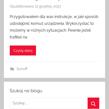
Opublikowano
11 grudnia, 2021
p
r
Przygotowałem dla was instrukcje, w jaki sposób
z
udostępnić komuś urządzenia. Wykorzystać to
e
możemy w różnych sytuacjach. Pewnie jeżeli
z
trafiłeś na
H
o
Czytaj dalej
m
e
S
Sonoff
w
i
t
c
Szukaj na blogu.
h
Szukaj: