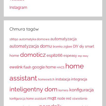
Instagram
Chmura tagów
automatyzacja
18650
automatyka domowa
automatyzacja domu
diy smart
DIY
bramka zigbee
domoticz
esp8266
home
espeasy
esp easy
home
ewelink
google home
flash
HACS
assistant
instalacja
integracja
homeswitch
inteligentny dom
konfiguracja
kamera
mqtt
node red
konfiguracja home assistant
oświetlenie