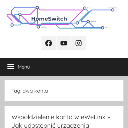
Przejdź
do
treści
Facebook
Youtube
Instagram
Menu
Tag:
dwa konta
Współdzielenie konta w eWeLink –
Jak udostępnić urządzenia