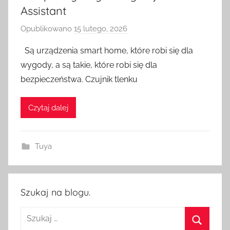
Assistant
Opublikowano
15 lutego, 2026
p
r
Są urządzenia smart home, które robi się dla
z
wygody, a są takie, które robi się dla
e
bezpieczeństwa. Czujnik tlenku
z
H
Czytaj dalej
o
m
e
Tuya
S
w
i
t
Szukaj na blogu.
c
Szukaj:
h