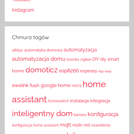
Instagram
Chmura tagów
automatyzacja
18650
automatyka domowa
automatyzacja domu
diy smart
DIY
bramka zigbee
domoticz
esp8266
home
espeasy
esp easy
home
ewelink
google home
flash
HACS
assistant
instalacja
integracja
homeswitch
inteligentny dom
konfiguracja
kamera
mqtt
node red
konfiguracja home assistant
oświetlenie