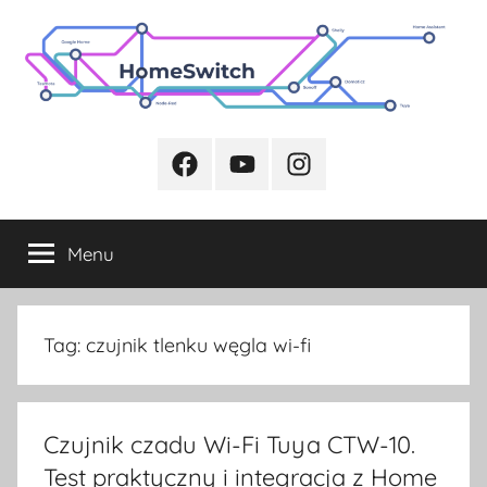
Przejdź
do
treści
Facebook
Youtube
Instagram
Menu
Tag:
czujnik tlenku węgla wi-fi
Czujnik czadu Wi-Fi Tuya CTW-10.
Test praktyczny i integracja z Home