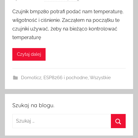
r
Czujnik bmp280 potrafi podać nam temperaturę,
z
wilgotność i ciśnienie. Zacząłem na początku te
e
czujniki używać, żeby na bieżąco kontrolować
z
temperaturę
H
o
Czytaj dalej
m
e
S
Domoticz
,
ESP8266 i pochodne
,
Wszystkie
w
i
t
c
Szukaj na blogu.
h
Szukaj:
Szukaj