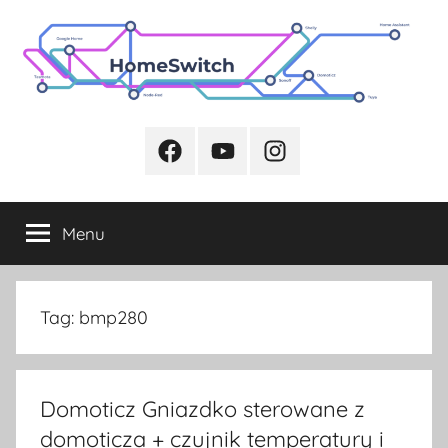
Przejdź
do
treści
Facebook
Youtube
Instagram
Menu
Tag:
bmp280
Domoticz Gniazdko sterowane z
domoticza + czujnik temperatury i