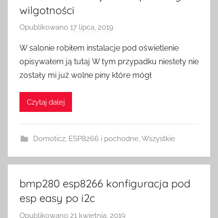
wilgotności
Opublikowano
17 lipca, 2019
p
r
W salonie robiłem instalacje pod oświetlenie
z
opisywałem ją tutaj W tym przypadku niestety nie
e
zostały mi już wolne piny które mógł
z
H
Czytaj dalej
o
m
e
Domoticz
,
ESP8266 i pochodne
,
Wszystkie
S
w
i
t
bmp280 esp8266 konfiguracja pod
c
esp easy po i2c
h
Opublikowano
21 kwietnia, 2019
p