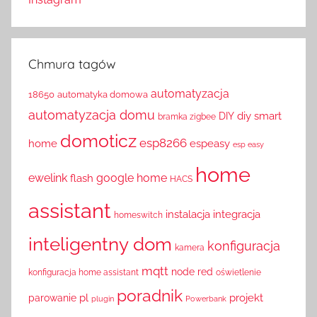
Chmura tagów
automatyzacja
18650
automatyka domowa
automatyzacja domu
diy smart
DIY
bramka zigbee
domoticz
esp8266
home
espeasy
esp easy
home
ewelink
google home
flash
HACS
assistant
instalacja
integracja
homeswitch
inteligentny dom
konfiguracja
kamera
mqtt
node red
konfiguracja home assistant
oświetlenie
poradnik
pl
projekt
parowanie
plugin
Powerbank