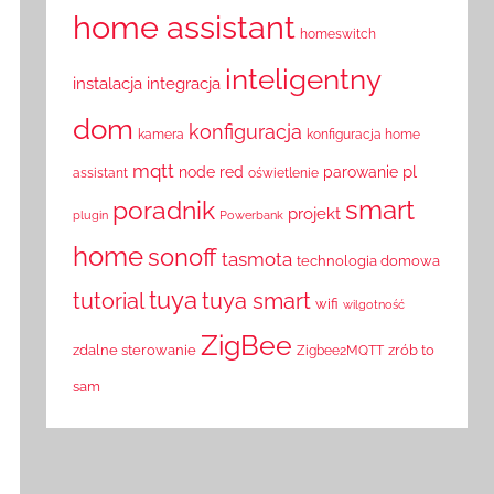
home assistant
homeswitch
inteligentny
instalacja
integracja
dom
konfiguracja
kamera
konfiguracja home
mqtt
pl
node red
parowanie
assistant
oświetlenie
smart
poradnik
projekt
plugin
Powerbank
home
sonoff
tasmota
technologia domowa
tuya
tutorial
tuya smart
wifi
wilgotność
ZigBee
zdalne sterowanie
zrób to
Zigbee2MQTT
sam