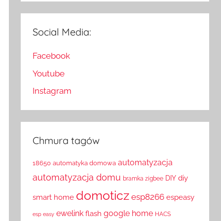
Social Media:
Facebook
Youtube
Instagram
Chmura tagów
automatyzacja
18650
automatyka domowa
automatyzacja domu
diy
DIY
bramka zigbee
domoticz
esp8266
smart home
espeasy
ewelink
google home
flash
HACS
esp easy