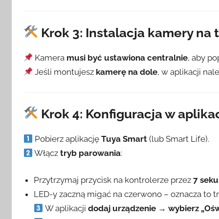
Krok 3: Instalacja kamery na 
Kamera
musi być ustawiona centralnie
, aby po
Jeśli montujesz
kamerę na dole
, w aplikacji na
Krok 4: Konfiguracja w aplika
Pobierz aplikację
Tuya Smart
(lub Smart Life).
Włącz
tryb parowania
:
Przytrzymaj przycisk na kontrolerze przez
7 sek
LED-y zaczną migać na czerwono – oznacza to t
W aplikacji
dodaj urządzenie → wybierz „Ośw