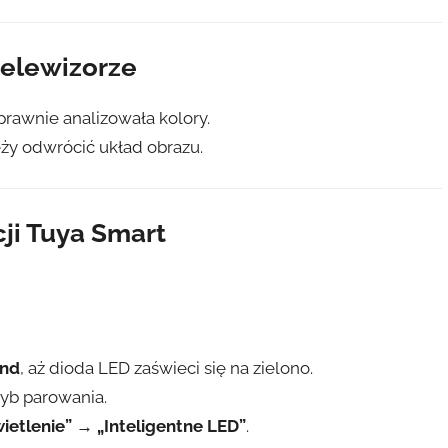
telewizorze
prawnie analizowała kolory.
leży odwrócić układ obrazu.
cji Tuya Smart
und
, aż dioda LED zaświeci się na zielono.
ryb parowania.
ietlenie” → „Inteligentne LED”
.