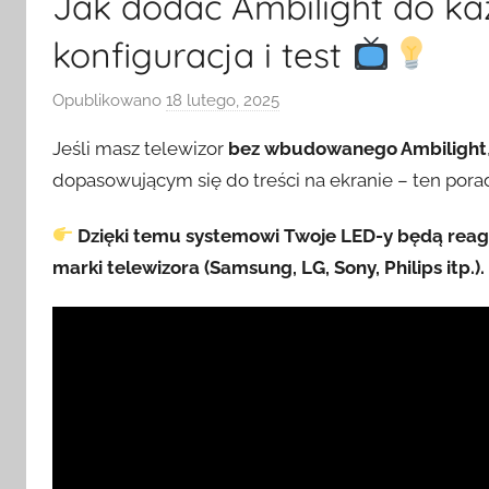
Jak dodać Ambilight do ka
konfiguracja i test
Opublikowano
18 lutego, 2025
p
r
Jeśli masz telewizor
bez wbudowanego Ambilight
z
dopasowującym się do treści na ekranie – ten porad
e
z
Dzięki temu systemowi Twoje LED-y będą reago
H
marki telewizora (Samsung, LG, Sony, Philips itp.).
o
m
e
S
w
i
t
c