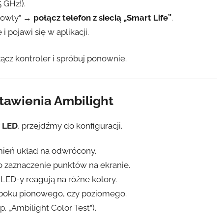
5 GHz!).
lowly” →
połącz telefon z siecią „Smart Life”
.
 pojawi się w aplikacji.
łącz kontroler i spróbuj ponownie.
stawienia Ambilight
y LED
, przejdźmy do konfiguracji.
zmień układ na odwrócony.
 o zaznaczenie punktów na ekranie.
LED-y reagują na różne kolory.
 boku pionowego, czy poziomego.
. „Ambilight Color Test”).