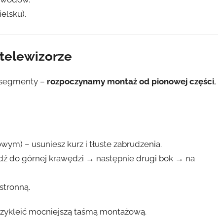
elsku).
 telewizorze
4 segmenty –
rozpoczynamy montaż od pionowej części
,
wym) – usuniesz kurz i tłuste zabrudzenia.
dź do górnej krawędzi → następnie drugi bok → na
tronną.
rzykleić mocniejszą taśmą montażową.