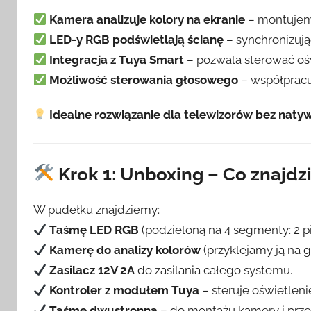
Kamera analizuje kolory na ekranie
– montujemy
LED-y RGB podświetlają ścianę
– synchronizują
Integracja z Tuya Smart
– pozwala sterować ośw
Możliwość sterowania głosowego
– współpracu
Idealne rozwiązanie dla telewizorów bez natyw
Krok 1: Unboxing – Co znajdz
W pudełku znajdziemy:
Taśmę LED RGB
(podzieloną na 4 segmenty: 2 p
Kamerę do analizy kolorów
(przyklejamy ją na g
Zasilacz 12V 2A
do zasilania całego systemu.
Kontroler z modułem Tuya
– steruje oświetlen
Taśmę dwustronną
– do montażu kamery i prz