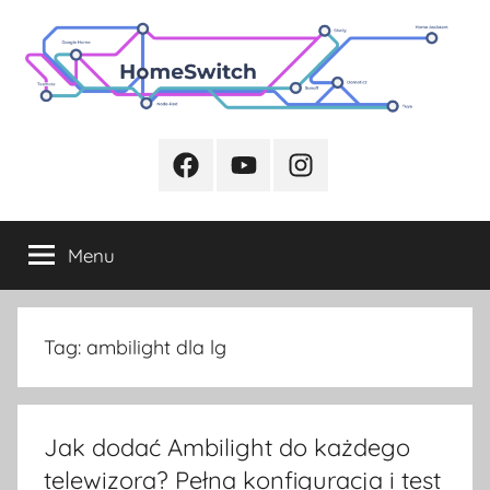
Przejdź
do
treści
Facebook
Youtube
Instagram
Menu
Tag:
ambilight dla lg
Jak dodać Ambilight do każdego
telewizora? Pełna konfiguracja i test