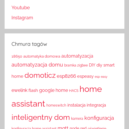
Youtube
Instagram
Chmura tagów
automatyzacja
18650
automatyka domowa
automatyzacja domu
diy smart
DIY
bramka zigbee
domoticz
esp8266
home
espeasy
esp easy
home
ewelink
google home
flash
HACS
assistant
instalacja
integracja
homeswitch
inteligentny dom
konfiguracja
kamera
mqtt
node red
konfiguracja home assistant
oświetlenie