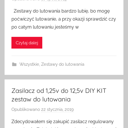
r
Zestawy do lutowania bardzo lubię, bo mogę
z
poćwiczyć lutowanie, a przy okazji sprawdzić czy
e
po całym lutowaniu jesteśmy w
z
H
Czytaj dalej
o
m
e
Wszystkie
,
Zestawy do lutowania
S
w
i
t
Zasilacz od 1,25v do 12,5v DIY KIT
c
zestaw do lutowania
h
Opublikowano
22 stycznia, 2019
p
r
Zdecydowałem się zakupić zasilacz regulowany
z