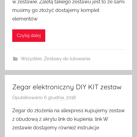
w zestawie. Zaletą takiego zestawu jest to że sami
e
musimy go złożyć dostajemy komplet
z
elementów
H
o
Czytaj dalej
m
e
S
Wszystkie
,
Zestawy do lutowania
w
i
t
c
Zegar elektroniczny DIY KIT zestaw
h
Opublikowano
6 grudnia, 2018
p
r
Zegar do złożenia na aliexpress kupujemy zestaw
z
z obudową z akrylu link do kupienia: link W
e
zestawie dostajemy również instrukcje
z