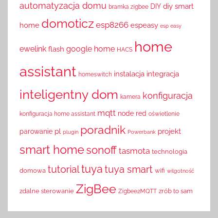
automatyzacja domu
diy smart
DIY
bramka zigbee
domoticz
esp8266
home
espeasy
esp easy
home
ewelink
google home
flash
HACS
assistant
instalacja
integracja
homeswitch
inteligentny dom
konfiguracja
kamera
mqtt
node red
konfiguracja home assistant
oświetlenie
poradnik
pl
projekt
parowanie
plugin
Powerbank
smart home
sonoff
tasmota
technologia
tuya
tutorial
tuya smart
domowa
wifi
wilgotność
ZigBee
zdalne sterowanie
zrób to sam
Zigbee2MQTT