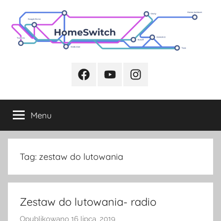
Przejdź
do
treści
Facebook
Youtube
Instagram
Menu
Tag:
zestaw do lutowania
Zestaw do lutowania- radio
Opublikowano
16 lipca, 2019
p