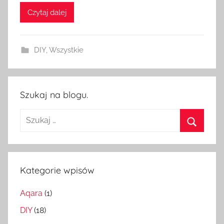
H
Czytaj dalej
o
m
e
DIY
,
Wszystkie
S
w
i
t
Szukaj na blogu.
c
Szukaj:
h
Szukaj
Kategorie wpisów
Aqara
(1)
DIY
(18)