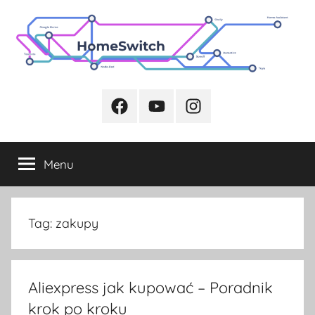
Przejdź
do
treści
Facebook
Youtube
Instagram
Menu
Tag:
zakupy
Aliexpress jak kupować – Poradnik
krok po kroku