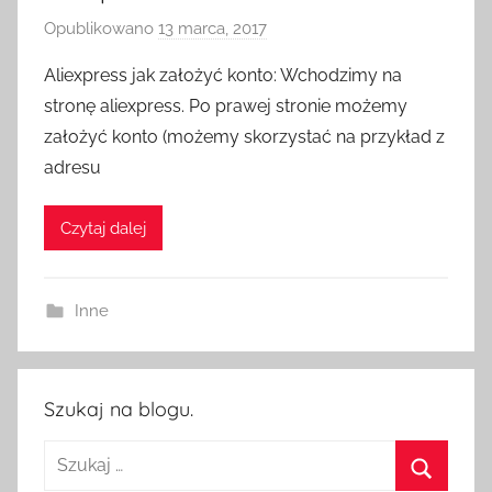
Opublikowano
13 marca, 2017
p
r
Aliexpress jak założyć konto: Wchodzimy na
z
stronę aliexpress. Po prawej stronie możemy
e
założyć konto (możemy skorzystać na przykład z
z
adresu
H
o
Czytaj dalej
m
e
S
Inne
w
i
t
c
Szukaj na blogu.
h
Szukaj: