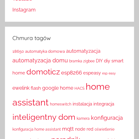
Instagram
Chmura tagów
automatyzacja
18650
automatyka domowa
automatyzacja domu
diy smart
DIY
bramka zigbee
domoticz
esp8266
home
espeasy
esp easy
home
ewelink
google home
flash
HACS
assistant
instalacja
integracja
homeswitch
inteligentny dom
konfiguracja
kamera
mqtt
node red
konfiguracja home assistant
oświetlenie