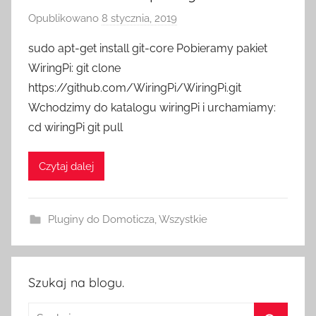
Opublikowano
8 stycznia, 2019
p
r
sudo apt-get install git-core Pobieramy pakiet
z
WiringPi: git clone
e
https://github.com/WiringPi/WiringPi.git
z
Wchodzimy do katalogu wiringPi i urchamiamy:
H
cd wiringPi git pull
o
m
e
Czytaj dalej
S
w
Pluginy do Domoticza
,
Wszystkie
i
t
c
h
Szukaj na blogu.
Szukaj: