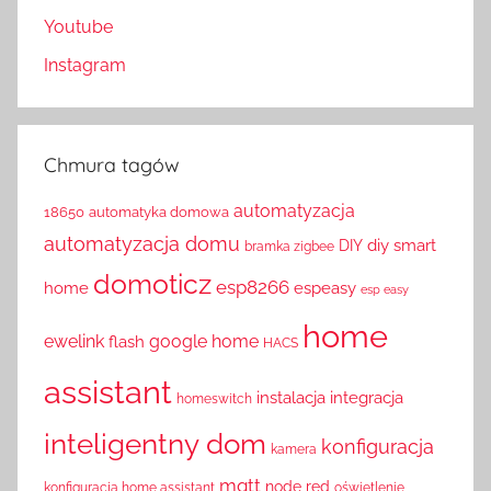
Youtube
Instagram
Chmura tagów
automatyzacja
18650
automatyka domowa
automatyzacja domu
diy smart
DIY
bramka zigbee
domoticz
esp8266
home
espeasy
esp easy
home
ewelink
google home
flash
HACS
assistant
instalacja
integracja
homeswitch
inteligentny dom
konfiguracja
kamera
mqtt
node red
konfiguracja home assistant
oświetlenie