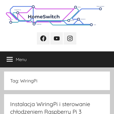
Przejdź
do
treści
Facebook
Youtube
Instagram
Menu
Tag:
WiringPi
Instalacja WiringPi i sterowanie
chłodzeniem Raspberry Pi 3