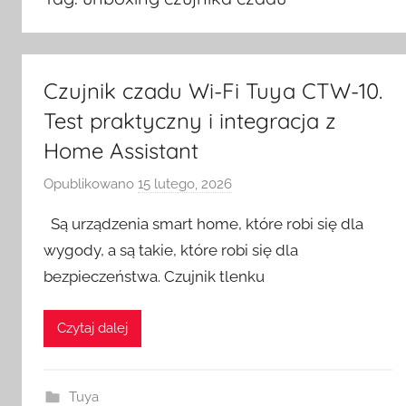
Czujnik czadu Wi-Fi Tuya CTW-10.
Test praktyczny i integracja z
Home Assistant
Opublikowano
15 lutego, 2026
p
r
Są urządzenia smart home, które robi się dla
z
wygody, a są takie, które robi się dla
e
bezpieczeństwa. Czujnik tlenku
z
H
o
Czytaj dalej
m
e
S
Tuya