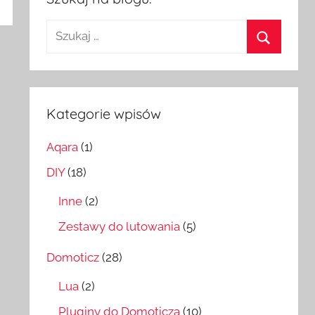
Szukaj:
Szukaj
Kategorie wpisów
Aqara
(1)
DIY
(18)
Inne
(2)
Zestawy do lutowania
(5)
Domoticz
(28)
Lua
(2)
Pluginy do Domoticza
(10)