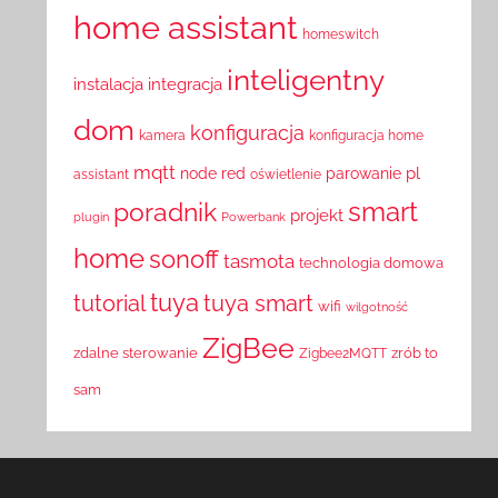
home assistant
homeswitch
inteligentny
instalacja
integracja
dom
konfiguracja
kamera
konfiguracja home
mqtt
pl
node red
parowanie
assistant
oświetlenie
smart
poradnik
projekt
plugin
Powerbank
home
sonoff
tasmota
technologia domowa
tuya
tutorial
tuya smart
wifi
wilgotność
ZigBee
zdalne sterowanie
zrób to
Zigbee2MQTT
sam