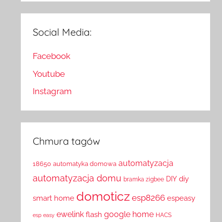
Social Media:
Facebook
Youtube
Instagram
Chmura tagów
automatyzacja
18650
automatyka domowa
automatyzacja domu
diy
DIY
bramka zigbee
domoticz
esp8266
smart home
espeasy
ewelink
google home
flash
HACS
esp easy