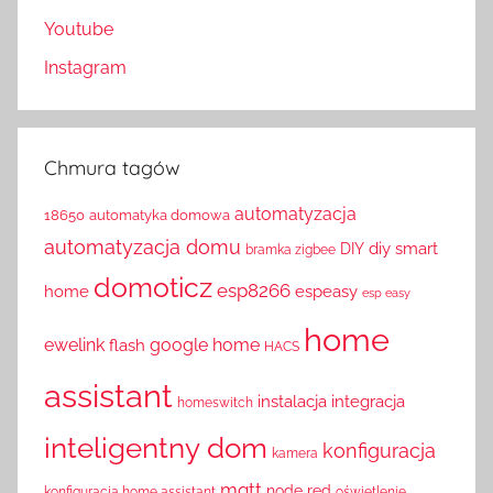
Youtube
Instagram
Chmura tagów
automatyzacja
18650
automatyka domowa
automatyzacja domu
diy smart
DIY
bramka zigbee
domoticz
esp8266
home
espeasy
esp easy
home
ewelink
google home
flash
HACS
assistant
instalacja
integracja
homeswitch
inteligentny dom
konfiguracja
kamera
mqtt
node red
konfiguracja home assistant
oświetlenie