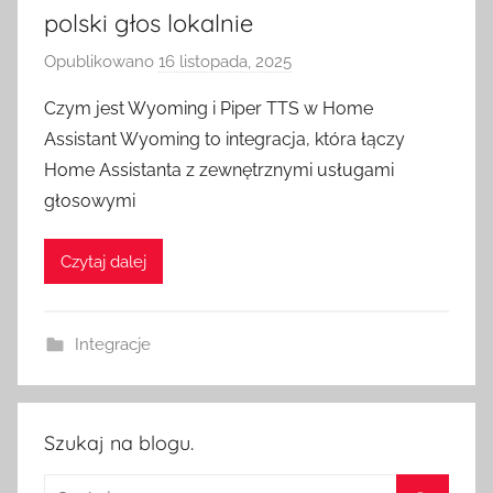
polski głos lokalnie
Opublikowano
16 listopada, 2025
p
r
Czym jest Wyoming i Piper TTS w Home
z
Assistant Wyoming to integracja, która łączy
e
Home Assistanta z zewnętrznymi usługami
z
głosowymi
H
o
Czytaj dalej
m
e
S
Integracje
w
i
t
c
Szukaj na blogu.
h
Szukaj: