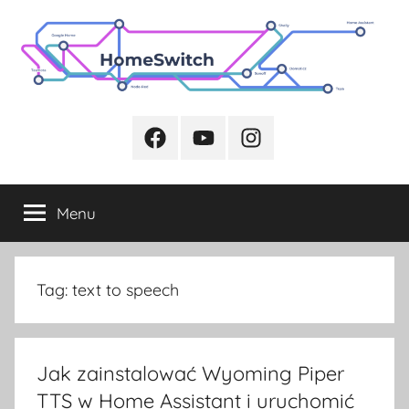
Przejdź
do
treści
Facebook
Youtube
Instagram
Menu
Tag:
text to speech
Jak zainstalować Wyoming Piper
TTS w Home Assistant i uruchomić