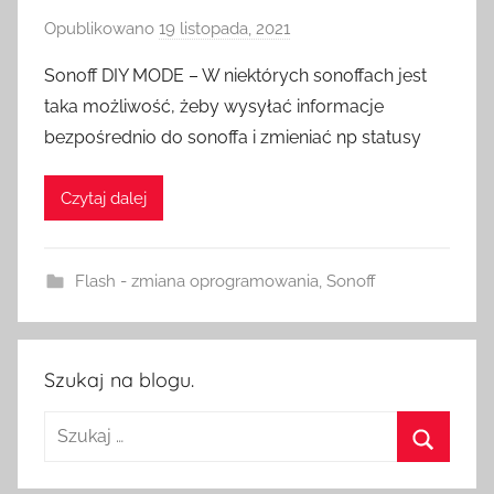
Opublikowano
19 listopada, 2021
p
r
Sonoff DIY MODE – W niektórych sonoffach jest
z
taka możliwość, żeby wysyłać informacje
e
bezpośrednio do sonoffa i zmieniać np statusy
z
H
Czytaj dalej
o
m
e
Flash - zmiana oprogramowania
,
Sonoff
S
w
i
t
Szukaj na blogu.
c
Szukaj:
h
Szukaj