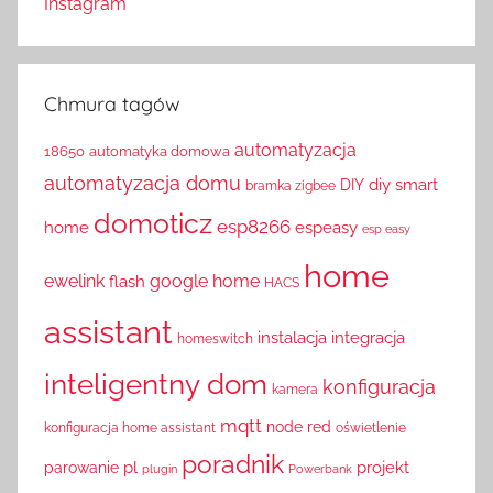
Instagram
Chmura tagów
automatyzacja
18650
automatyka domowa
automatyzacja domu
diy smart
DIY
bramka zigbee
domoticz
esp8266
home
espeasy
esp easy
home
ewelink
google home
flash
HACS
assistant
instalacja
integracja
homeswitch
inteligentny dom
konfiguracja
kamera
mqtt
node red
konfiguracja home assistant
oświetlenie
poradnik
pl
projekt
parowanie
plugin
Powerbank