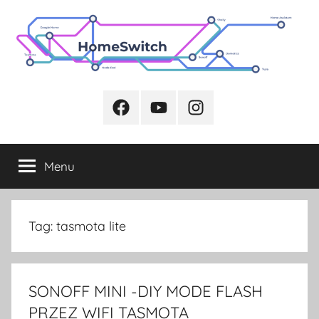
Przejdź
do
treści
Facebook
Youtube
Instagram
Menu
Tag:
tasmota lite
SONOFF MINI -DIY MODE FLASH
PRZEZ WIFI TASMOTA