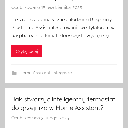
Opublikowano
15 października, 2025
p
r
Jak zrobić automatyczne chłodzenie Raspberry
z
Pi w Home Assistant Sterowanie wentylatorem w
e
Raspberry Pi to temat, który często wydaje się
z
H
Czytaj dalej
o
m
e
Home Assistant
,
Integracje
S
w
i
t
Jak stworzyć inteligentny termostat
c
do grzejnika w Home Assistant?
h
Opublikowano
3 lutego, 2025
p
r