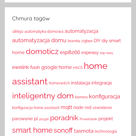
Chmura tagów
automatyzacja
18650
automatyka domowa
automatyzacja domu
diy smart
DIY
bramka zigbee
domoticz
esp8266
home
espeasy
esp easy
home
ewelink
google home
flash
HACS
assistant
instalacja
integracja
homeswitch
inteligentny dom
konfiguracja
kamera
mqtt
node red
konfiguracja home assistant
oświetlenie
poradnik
pl
projekt
parowanie
plugin
Powerbank
smart home
sonoff
tasmota
technologia