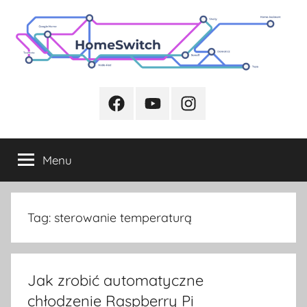
Przejdź
do
treści
Facebook
Youtube
Instagram
Menu
Tag:
sterowanie temperaturą
Jak zrobić automatyczne
chłodzenie Raspberry Pi