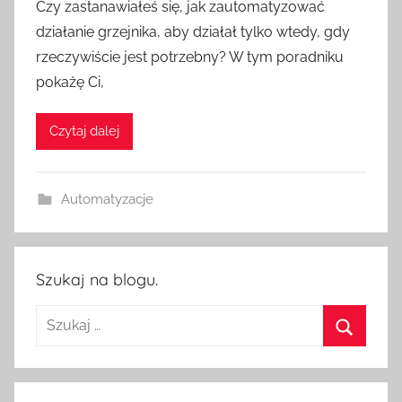
Czy zastanawiałeś się, jak zautomatyzować
z
działanie grzejnika, aby działał tylko wtedy, gdy
e
rzeczywiście jest potrzebny? W tym poradniku
z
pokażę Ci,
H
o
Czytaj dalej
m
e
S
Automatyzacje
w
i
t
c
Szukaj na blogu.
h
Szukaj:
Szukaj