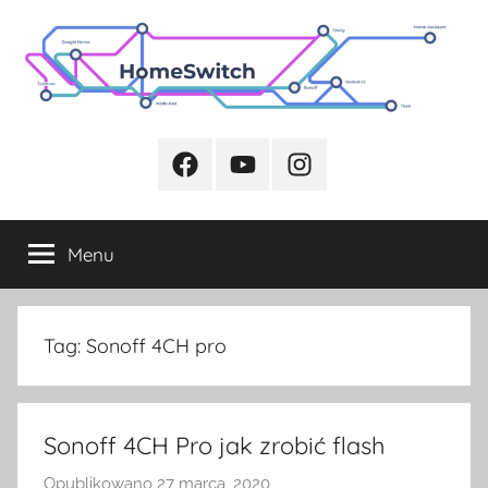
Przejdź
do
treści
Facebook
Youtube
Instagram
Menu
Tag:
Sonoff 4CH pro
Sonoff 4CH Pro jak zrobić flash
Opublikowano
27 marca, 2020
p