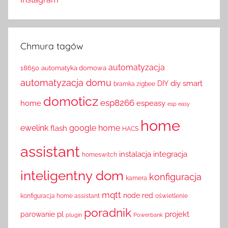
Chmura tagów
automatyzacja
18650
automatyka domowa
automatyzacja domu
diy smart
DIY
bramka zigbee
domoticz
esp8266
home
espeasy
esp easy
home
ewelink
google home
flash
HACS
assistant
instalacja
integracja
homeswitch
inteligentny dom
konfiguracja
kamera
mqtt
node red
konfiguracja home assistant
oświetlenie
poradnik
pl
projekt
parowanie
plugin
Powerbank