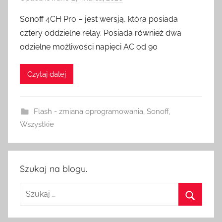
r
Sonoff 4CH Pro – jest wersją, która posiada
z
cztery oddzielne relay. Posiada również dwa
e
odzielne możliwości napięci AC od 90
z
H
Czytaj dalej
o
m
e
Flash - zmiana oprogramowania
,
Sonoff
,
S
Wszystkie
w
i
t
c
Szukaj na blogu.
h
Szukaj:
Szukaj