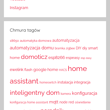
Instagram
Chmura tagów
automatyzacja
18650
automatyka domowa
automatyzacja domu
diy smart
DIY
bramka zigbee
domoticz
esp8266
home
espeasy
esp easy
home
ewelink
google home
flash
HACS
assistant
instalacja
integracja
homeswitch
inteligentny dom
konfiguracja
kamera
mqtt
node red
konfiguracja home assistant
oświetlenie