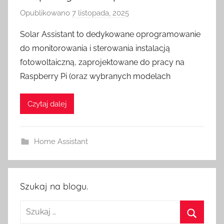
Opublikowano
7 listopada, 2025
p
r
Solar Assistant to dedykowane oprogramowanie
z
do monitorowania i sterowania instalacją
e
fotowoltaiczną, zaprojektowane do pracy na
z
Raspberry Pi (oraz wybranych modelach
H
o
Czytaj dalej
m
e
S
Home Assistant
w
i
t
c
Szukaj na blogu.
h
Szukaj: