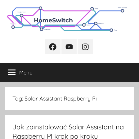
Przejdź
do
treści
Facebook
Youtube
Instagram
Menu
Tag:
Solar Assistant Raspberry Pi
Jak zainstalować Solar Assistant na
Raspberry Pi krok po kroku