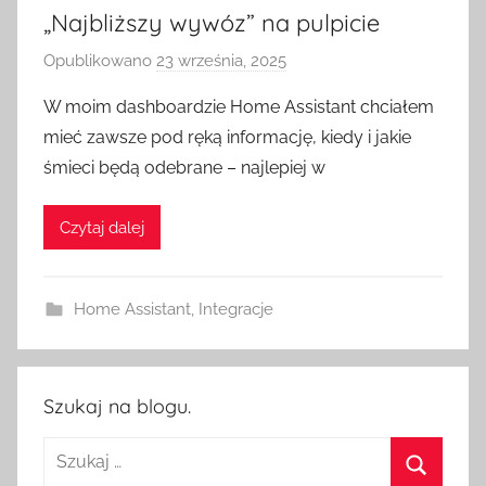
„Najbliższy wywóz” na pulpicie
Opublikowano
23 września, 2025
p
r
W moim dashboardzie Home Assistant chciałem
z
mieć zawsze pod ręką informację, kiedy i jakie
e
śmieci będą odebrane – najlepiej w
z
H
Czytaj dalej
o
m
e
Home Assistant
,
Integracje
S
w
i
t
Szukaj na blogu.
c
Szukaj:
h