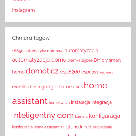
Instagram
Chmura tagów
automatyzacja
18650
automatyka domowa
automatyzacja domu
diy smart
DIY
bramka zigbee
domoticz
esp8266
home
espeasy
esp easy
home
ewelink
google home
flash
HACS
assistant
instalacja
integracja
homeswitch
inteligentny dom
konfiguracja
kamera
mqtt
node red
konfiguracja home assistant
oświetlenie