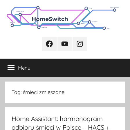
Przejdź
do
treści
Facebook
Youtube
Instagram
Menu
Tag:
śmieci zmieszane
Home Assistant: harmonogram
odbioru śmieci w Polsce – HACS +