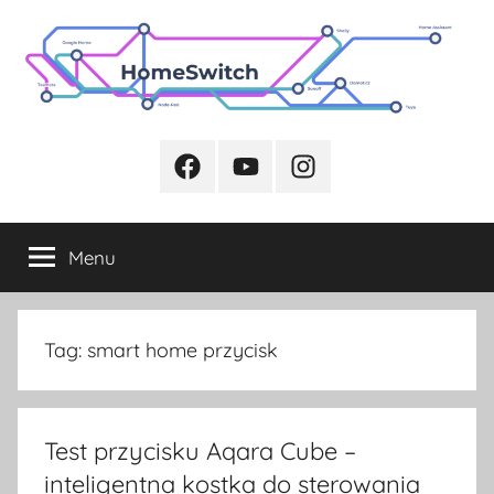
Przejdź
do
treści
Facebook
Youtube
Instagram
Menu
Tag:
smart home przycisk
Test przycisku Aqara Cube –
inteligentna kostka do sterowania