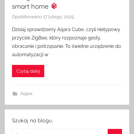
smart home
Opublikowano
17 lutego, 2025
p
r
Dzisiaj sprawdzamy Aqara Cube, czyli nietypowy
z
przycisk ZigBee, który rozpoznaje gesty,
e
obracanie i potrząsanie. To świetne urządzenie do
z
automatyzacji w
H
o
Czytaj dalej
m
e
S
Aqara
w
i
t
c
Szukaj na blogu.
h
Szukaj: