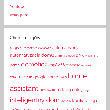
Youtube
Instagram
Chmura tagów
automatyzacja
18650
automatyka domowa
automatyzacja domu
diy smart
DIY
bramka zigbee
domoticz
esp8266
home
espeasy
esp easy
home
ewelink
google home
flash
HACS
assistant
instalacja
integracja
homeswitch
inteligentny dom
konfiguracja
kamera
mqtt
node red
konfiguracja home assistant
oświetlenie