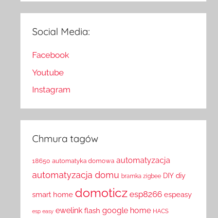
Social Media:
Facebook
Youtube
Instagram
Chmura tagów
automatyzacja
18650
automatyka domowa
automatyzacja domu
diy
DIY
bramka zigbee
domoticz
esp8266
smart home
espeasy
ewelink
google home
flash
HACS
esp easy