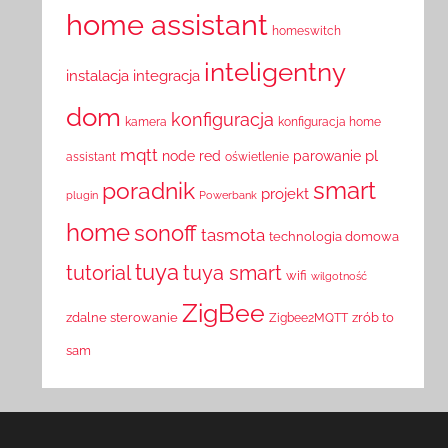
home assistant
homeswitch
inteligentny
instalacja
integracja
dom
konfiguracja
kamera
konfiguracja home
mqtt
pl
node red
parowanie
assistant
oświetlenie
smart
poradnik
projekt
plugin
Powerbank
home
sonoff
tasmota
technologia domowa
tuya
tutorial
tuya smart
wifi
wilgotność
ZigBee
zdalne sterowanie
zrób to
Zigbee2MQTT
sam