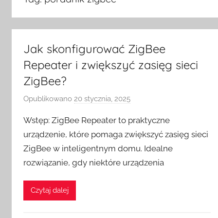
Jak skonfigurować ZigBee
Repeater i zwiększyć zasięg sieci
ZigBee?
Opublikowano
20 stycznia, 2025
p
r
Wstęp: ZigBee Repeater to praktyczne
z
urządzenie, które pomaga zwiększyć zasięg sieci
e
ZigBee w inteligentnym domu. Idealne
z
rozwiązanie, gdy niektóre urządzenia
H
o
m
Czytaj dalej
e
S