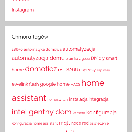
Instagram
Chmura tagów
automatyzacja
18650
automatyka domowa
automatyzacja domu
diy smart
DIY
bramka zigbee
domoticz
esp8266
home
espeasy
esp easy
home
ewelink
google home
flash
HACS
assistant
instalacja
integracja
homeswitch
inteligentny dom
konfiguracja
kamera
mqtt
node red
konfiguracja home assistant
oświetlenie