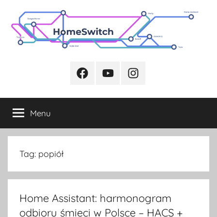
Przejdź
do
treści
Facebook
Youtube
Instagram
Menu
Tag:
popiół
Home Assistant: harmonogram
odbioru śmieci w Polsce – HACS +