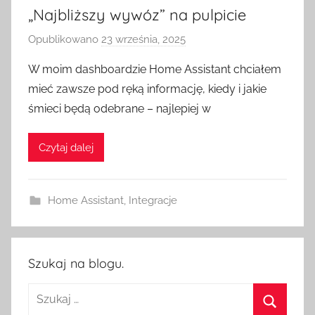
„Najbliższy wywóz” na pulpicie
Opublikowano
23 września, 2025
p
r
W moim dashboardzie Home Assistant chciałem
z
mieć zawsze pod ręką informację, kiedy i jakie
e
śmieci będą odebrane – najlepiej w
z
H
Czytaj dalej
o
m
e
Home Assistant
,
Integracje
S
w
i
t
Szukaj na blogu.
c
Szukaj:
h