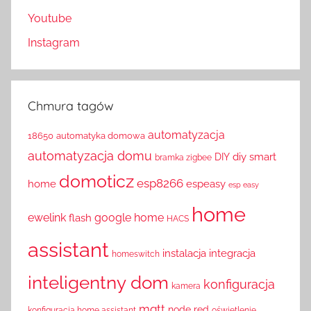
Youtube
Instagram
Chmura tagów
automatyzacja
18650
automatyka domowa
automatyzacja domu
diy smart
DIY
bramka zigbee
domoticz
esp8266
home
espeasy
esp easy
home
ewelink
google home
flash
HACS
assistant
instalacja
integracja
homeswitch
inteligentny dom
konfiguracja
kamera
mqtt
node red
konfiguracja home assistant
oświetlenie