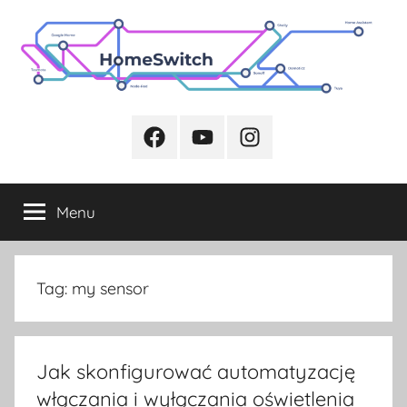
Przejdź
do
treści
Facebook
Youtube
Instagram
Menu
Tag:
my sensor
Jak skonfigurować automatyzację
włączania i wyłączania oświetlenia