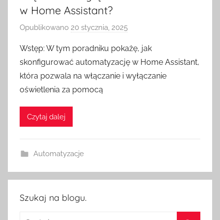
w Home Assistant?
Opublikowano
20 stycznia, 2025
p
r
Wstęp: W tym poradniku pokażę, jak
z
skonfigurować automatyzację w Home Assistant,
e
która pozwala na włączanie i wyłączanie
z
oświetlenia za pomocą
H
o
Czytaj dalej
m
e
S
Automatyzacje
w
i
t
c
Szukaj na blogu.
h
Szukaj: