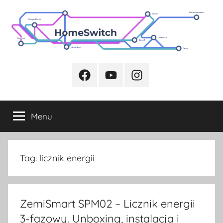
Przejdź
do
treści
Facebook
Youtube
Instagram
Menu
Tag:
licznik energii
ZemiSmart SPM02 – Licznik energii
3-fazowy. Unboxing, instalacja i