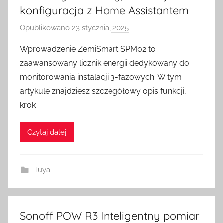
konfiguracja z Home Assistantem
Opublikowano
23 stycznia, 2025
p
r
Wprowadzenie ZemiSmart SPM02 to
z
zaawansowany licznik energii dedykowany do
e
monitorowania instalacji 3-fazowych. W tym
z
artykule znajdziesz szczegółowy opis funkcji,
H
krok
o
m
e
Czytaj dalej
S
w
Tuya
i
t
c
h
Sonoff POW R3 Inteligentny pomiar