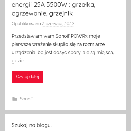
energii 25A 5500W : grzałka,
ogrzewanie, grzejnik
Opublikowano
2 czerwca, 2022
p
r
Przedstawiam wam Sonoff POWR3 moje
z
pierwsze wrażenie skupiło się na rozmiarze
e
urządzenia, bo jest dosyć spory, ale są miejsca,
z
gdzie
H
o
Czytaj dalej
m
e
S
Sonoff
w
i
t
c
Szukaj na blogu.
h