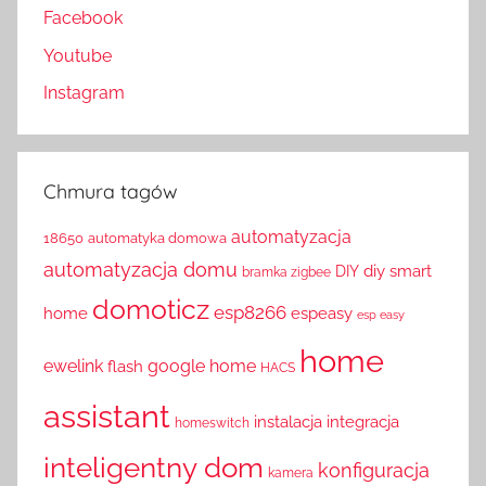
Facebook
Youtube
Instagram
Chmura tagów
automatyzacja
18650
automatyka domowa
automatyzacja domu
diy smart
DIY
bramka zigbee
domoticz
esp8266
home
espeasy
esp easy
home
ewelink
google home
flash
HACS
assistant
instalacja
integracja
homeswitch
inteligentny dom
konfiguracja
kamera