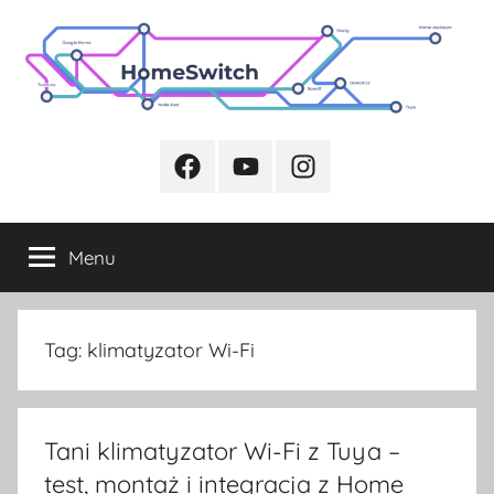
Przejdź
do
treści
Facebook
Youtube
Instagram
Menu
Tag:
klimatyzator Wi-Fi
Tani klimatyzator Wi-Fi z Tuya –
test, montaż i integracja z Home