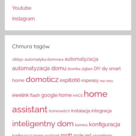
Youtube
Instagram
Chmura tagów
automatyzacja
18650
automatyka domowa
automatyzacja domu
diy smart
DIY
bramka zigbee
domoticz
esp8266
home
espeasy
esp easy
home
ewelink
google home
flash
HACS
assistant
instalacja
integracja
homeswitch
inteligentny dom
konfiguracja
kamera
mqtt
node red
konfiguracja home assistant
oświetlenie