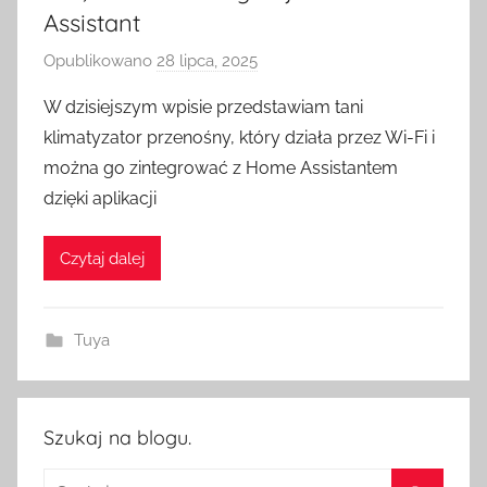
Assistant
Opublikowano
28 lipca, 2025
p
r
W dzisiejszym wpisie przedstawiam tani
z
klimatyzator przenośny, który działa przez Wi-Fi i
e
można go zintegrować z Home Assistantem
z
dzięki aplikacji
H
o
Czytaj dalej
m
e
S
Tuya
w
i
t
c
Szukaj na blogu.
h
Szukaj: